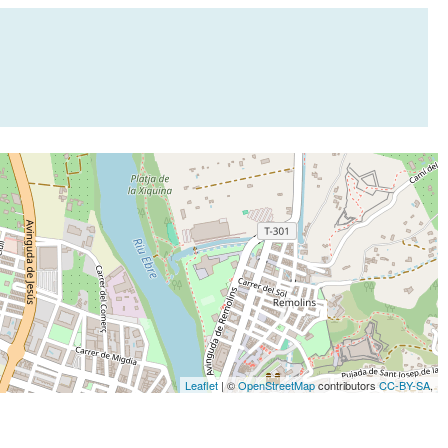
Leaflet
| ©
OpenStreetMap
contributors
CC-BY-SA
,