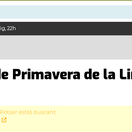
ig, 22h
de Primavera de la L
Potser estàs buscant: