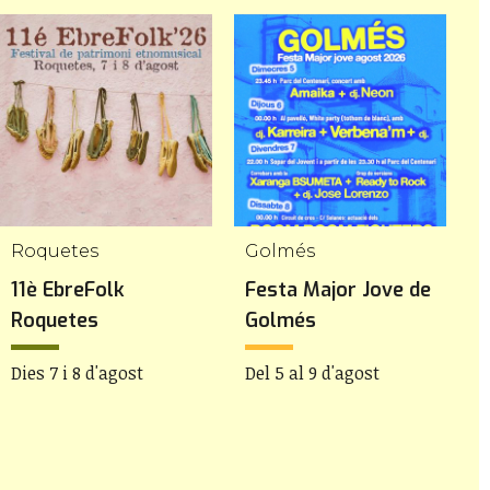
Roquetes
Golmés
C
11è EbreFolk
Festa Major Jove de
7
Roquetes
Golmés
M
Dies 7 i 8 d'agost
Del 5 al 9 d'agost
D
d