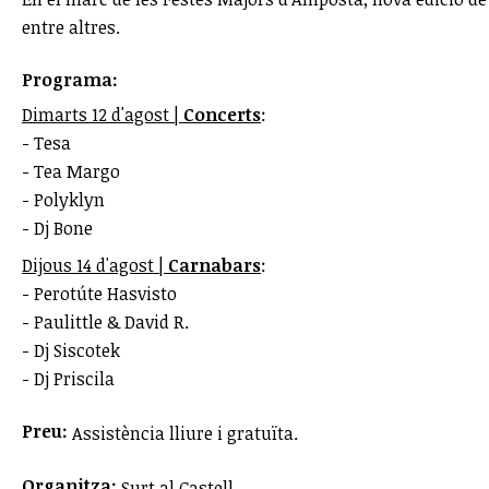
entre altres.
Programa:
Dimarts 12 d'agost |
Concerts
:
- Tesa
- Tea Margo
- Polyklyn
- Dj Bone
Dijous 14 d'agost |
Carnabars
:
- Perotúte Hasvisto
- Paulittle & David R.
- Dj Siscotek
- Dj Priscila
Preu:
Assistència lliure i gratuïta.
Organitza:
Surt al Castell