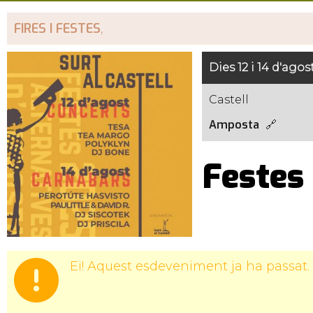
FIRES I FESTES
,
Dies 12 i 14 d'agos
Castell
Amposta
Festes 
Ei! Aquest esdeveniment ja ha passat.