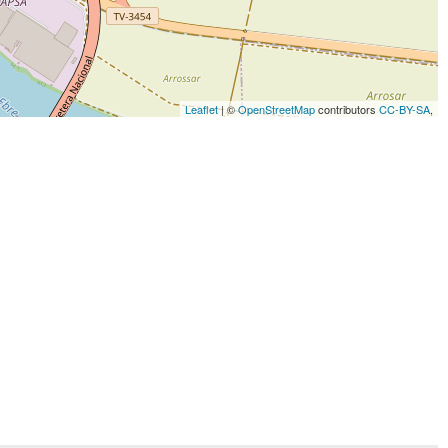
Leaflet
| ©
OpenStreetMap
contributors
CC-BY-SA
,