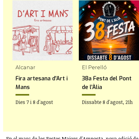
Alcanar
El Perelló
Fira artesana d'Art i
38a Festa del Pont
Mans
de l’Àlia
Dies 7 i 8 d'agost
Dissabte 8 d'agost, 21h
En el marc de les Festes Majors d'Amposta, nova edició de 