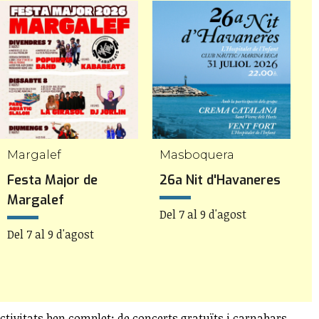
Margalef
Masboquera
Festa Major de
26a Nit d'Havaneres
F
Margalef
Del 7 al 9 d'agost
Del 7 al 9 d'agost
D
ctivitats ben complet: de concerts gratuïts i carnabars,