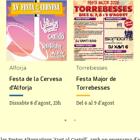
Alforja
Torrebesses
Festa de la Cervesa
Festa Major de
d'Alforja
Torrebesses
Dissabte 8 d'agost, 23h
Del 6 al 9 d'agost
les Festes Alternatives 'Surt al Castell', amb un programa d'a