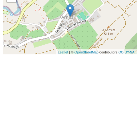
Leaflet
| ©
OpenStreetMap
contributors
CC-BY-SA
,