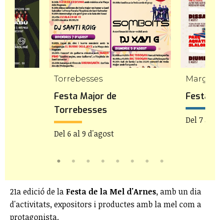
Torrebesses
Margale
s
Festa Major de
Festa M
Torrebesses
Del 7 al 9
Del 6 al 9 d'agost
21a edició de la
Festa de la Mel d'Arnes
, amb un dia
d'activitats, expositors i productes amb la mel com a
protagonista.