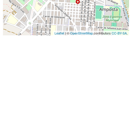
Leaflet
| ©
OpenStreetMap
contributors
CC-BY-SA
,