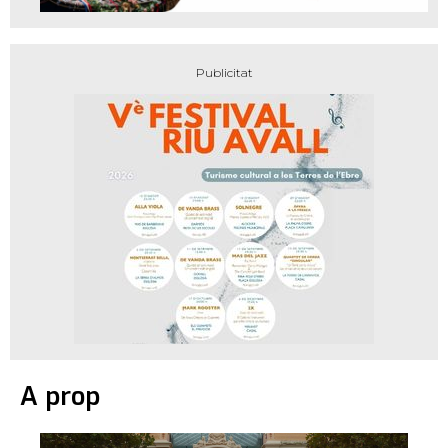
A prop