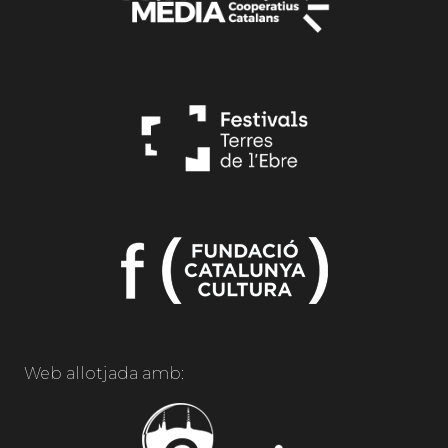
Web allotjada amb: