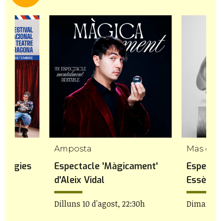
Amposta
Mas de 
túrgies
Espectacle 'Màgicament'
Espectac
d'Aleix Vidal
Essència
e
Dilluns 10 d'agost, 22:30h
Dimarts 1