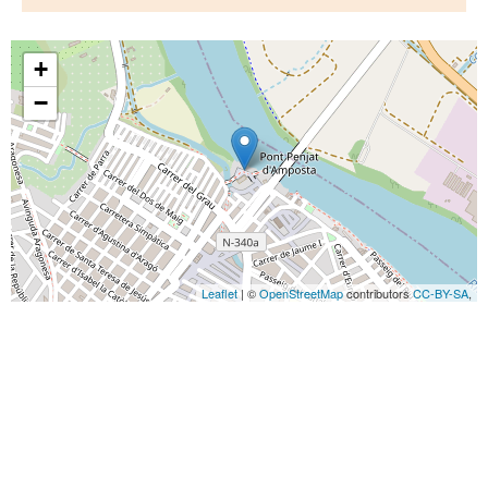
+
−
Leaflet
| ©
OpenStreetMap
contributors
CC-BY-SA
,