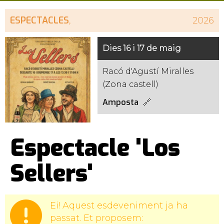
ESPECTACLES
,
2026
Dies 16 i 17 de maig
Racó d'Agustí Miralles
(Zona castell)
Amposta
Espectacle 'Los
Sellers'
Ei! Aquest esdeveniment ja ha
passat. Et proposem: