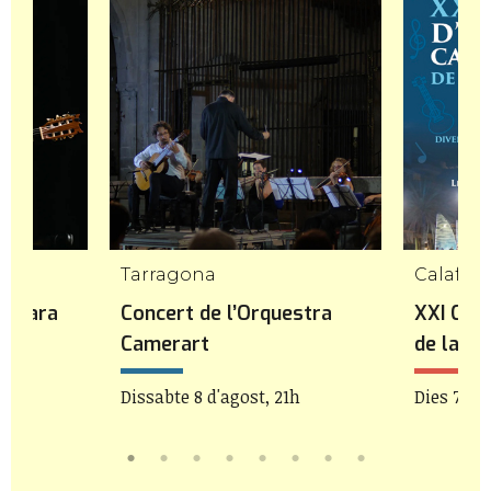
Tarragona
Calafell
 Gavara
Concert de l’Orquestra
XXI Can
Camerart
de la C
h
Dissabte 8 d'agost, 21h
Dies 7 i 8