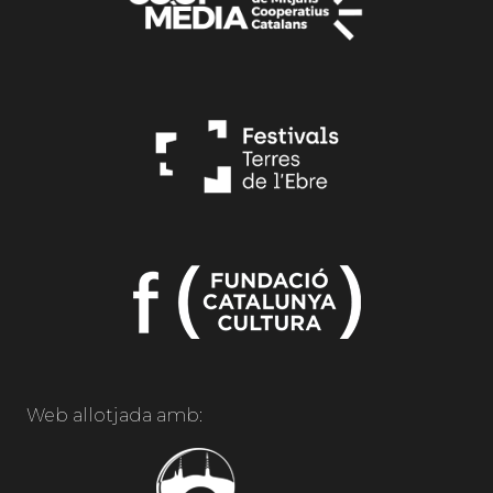
Web allotjada amb: