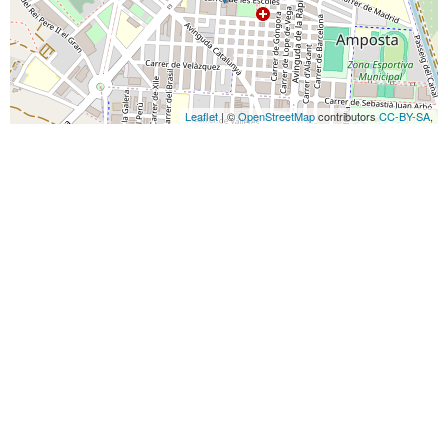
Leaflet
| ©
OpenStreetMap
contributors
CC-BY-SA
,