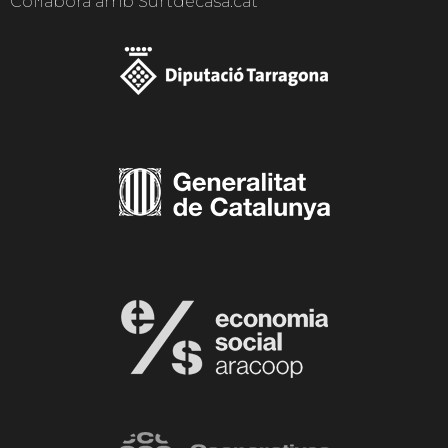
Col·labora amb Surtdecasa.cat