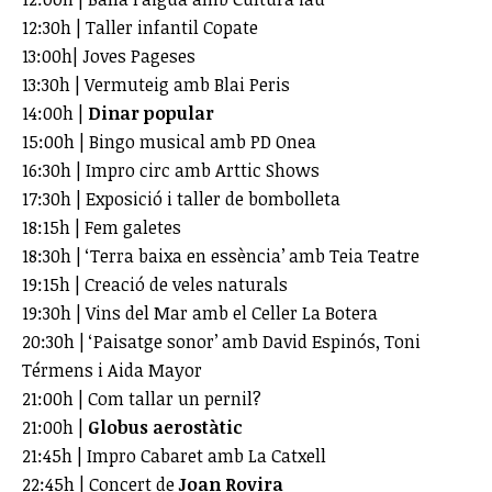
12:30h | Taller infantil Copate
13:00h| Joves Pageses
13:30h | Vermuteig amb Blai Peris
14:00h |
Dinar popular
15:00h | Bingo musical amb PD Onea
16:30h | Impro circ amb Arttic Shows
17:30h | Exposició i taller de bombolleta
18:15h | Fem galetes
18:30h | ‘Terra baixa en essència’ amb Teia Teatre
19:15h | Creació de veles naturals
19:30h | Vins del Mar amb el Celler La Botera
20:30h | ‘Paisatge sonor’ amb David Espinós, Toni
Térmens i Aida Mayor
21:00h | Com tallar un pernil?
21:00h |
Globus aerostàtic
21:45h | Impro Cabaret amb La Catxell
22:45h | Concert de
Joan Rovira