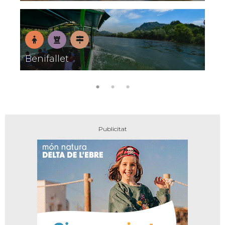
En
Patrimoni
Pobles
Benifallet
família
amb
encant