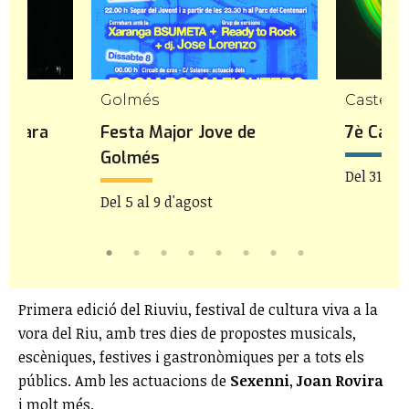
Golmés
Castellv
 Gavara
Festa Major Jove de
7è Caste
Golmés
21h
Del 31 de 
Del 5 al 9 d'agost
Primera edició del Riuviu, festival de cultura viva a la
vora del Riu, amb tres dies de propostes musicals,
escèniques, festives i gastronòmiques per a tots els
públics. Amb les actuacions de
Sexenni
,
Joan Rovira
i molt més.