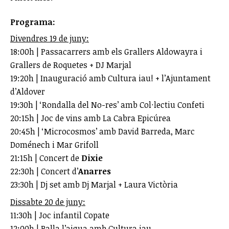
Programa:
Divendres 19 de juny:
18:00h | Passacarrers amb els Grallers Aldowayra i
Grallers de Roquetes + DJ Marjal
19:20h | Inauguració amb Cultura iau! + l’Ajuntament
d’Aldover
19:30h | ‘Rondalla del No-res’ amb Col·lectiu Confeti
20:15h | Joc de vins amb La Cabra Epicúrea
20:45h | ‘Microcosmos’ amb David Barreda, Marc
Doménech i Mar Grifoll
21:15h | Concert de
Dixie
22:30h | Concert d’
Anarres
23:30h | Dj set amb Dj Marjal + Laura Victòria
Dissabte 20 de juny:
11:30h | Joc infantil Copate
12:00h | Balla l’aigua amb Cultura iau