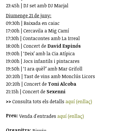
23:45h | DJ set amb DJ Marjal
Diumenge 21 de juny:
09:30h | Baixada en caiac
17:00h | Cercavila a Mig Camí
17:30h | Contacontes amb La Irreal
18:00h | Concert de
David Espinós
19:00h | ‘Deix’ amb la Cia Atípica
19:00h | Jocs infantils i pintacares
19:50h | ‘I ara què?’ amb Mar Grifoll
20:20h | Tast de vins amb Monclús Licors
20:20h | Concert de
Toni Alcoba
21:15h | Concert de
Sexenni
>>
Consulta tots els detalls
aquí (enllaç)
Preu:
Venda d'entrades
aquí (enllaç)
Organitza:
Riuviu