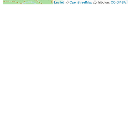
Leaflet
| ©
OpenStreetMap
contributors
CC-BY-SA
,