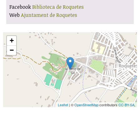
Facebook
Biblioteca de Roquetes
Web
Ajuntament de Roquetes
+
−
Leaflet
| ©
OpenStreetMap
contributors
CC-BY-SA
,