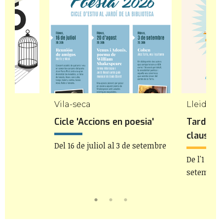
Vila-seca
Lleida
Cicle 'Accions en poesia'
Tardes d
claustre
Del 16 de juliol al 3 de setembre
De l'1 de j
setembre