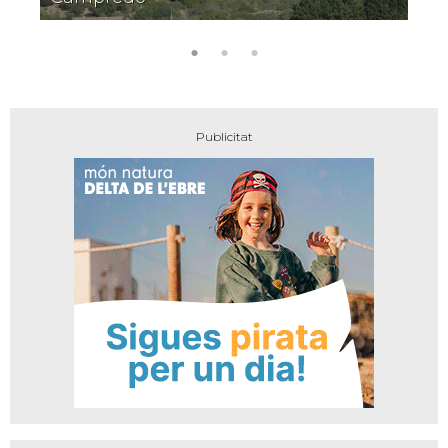
amb
encant