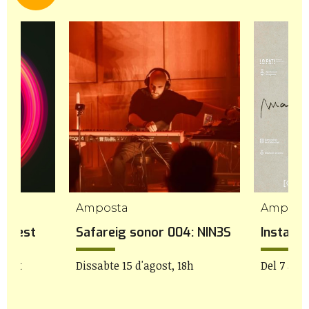
mp
Amposta
Ampost
icFest
Safareig sonor 004: NIN3S
Instal·la
agost
Dissabte 15 d'agost, 18h
Del 7 al 2