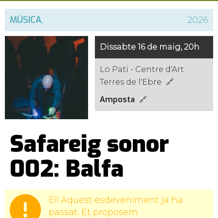
MÚSICA
,
2026
Dissabte 16 de maig, 20h
Lo Pati - Centre d'Art
Terres de l'Ebre
Amposta
Safareig sonor
002: Balfa
Ei! Aquest esdeveniment ja ha
passat. Et proposem: