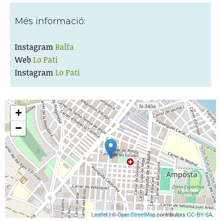
Més informació:
Instagram
Balfa
Web
Lo Pati
Instagram
Lo Pati
+
−
Leaflet
| ©
OpenStreetMap
contributors
CC-BY-SA
,