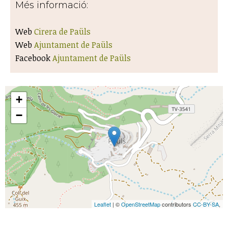
Més informació:
Web
Cirera de Paüls
Web
Ajuntament de Paüls
Facebook
Ajuntament de Paüls
+
−
Leaflet
| ©
OpenStreetMap
contributors
CC-BY-SA
,