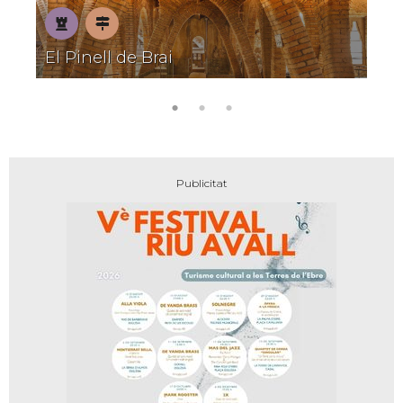
E
Patrimoni
Pobles
El Pinell de Brai
amb
encant