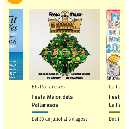
Els Pallaresos
La Fatar
es
Festa Major dels
Festes M
Pallaresos
La Fatar
Del 30 de juliol al 6 d'agost
De l'1 al 