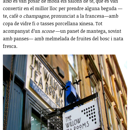
això es van posar de moda els salons de te, que es van
convertir en el millor lloc per prendre alguna beguda —
te, cafè o
champagne,
pronunciat a la francesa—amb
copa de vidre fi o tasses porcellana xinesa. Tot
acompanyat d’un
scone
—un panet de mantega, sovint
amb panses— amb melmelada de fruites del bosc i nata
fresca.