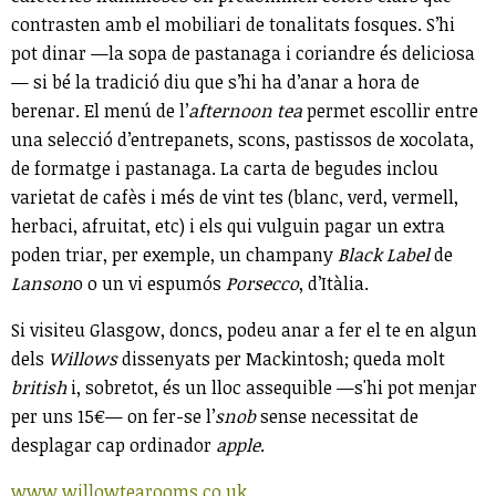
contrasten amb el mobiliari de tonalitats fosques. S’hi
pot dinar —la sopa de pastanaga i coriandre és deliciosa
— si bé la tradició diu que s’hi ha d’anar a hora de
berenar. El menú de l’
afternoon tea
permet escollir entre
una selecció d’entrepanets, scons, pastissos de xocolata,
de formatge i pastanaga. La carta de begudes inclou
varietat de cafès i més de vint tes (blanc, verd, vermell,
herbaci, afruitat, etc) i els qui vulguin pagar un extra
poden triar, per exemple, un champany
Black Label
de
Lanson
o o un vi espumós
Porsecco
, d’Itàlia.
Si visiteu Glasgow, doncs, podeu anar a fer el te en algun
dels
Willows
dissenyats per Mackintosh; queda molt
british
i, sobretot, és un lloc assequible —s'hi pot menjar
per uns 15€— on fer-se l’
snob
sense necessitat de
desplagar cap ordinador
apple
.
www.willowtearooms.co.uk