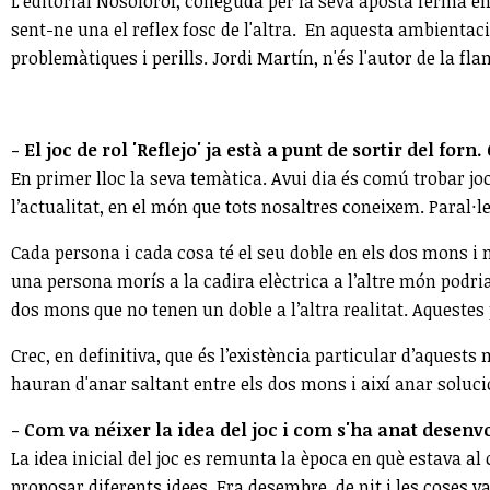
L'editorial Nosolorol, coneguda per la seva aposta ferma en 
sent-ne una el reflex fosc de l'altra. En aquesta ambienta
problemàtiques i perills. Jordi Martín, n'és l'autor de la fl
- El joc de rol 'Reflejo' ja està a punt de sortir del forn
En primer lloc la seva temàtica. Avui dia és comú trobar jo
l’actualitat, en el món que tots nosaltres coneixem. Paral·
Cada persona i cada cosa té el seu doble en els dos mons i 
una persona morís a la cadira elèctrica a l’altre món podri
dos mons que no tenen un doble a l’altra realitat. Aquestes 
Crec, en definitiva, que és l’existència particular d’aquest
hauran d'anar saltant entre els dos mons i així anar soluci
- Com va néixer la idea del joc i com s'ha anat desenv
La idea inicial del joc es remunta la època en què estava a
proposar diferents idees. Era desembre, de nit i les coses