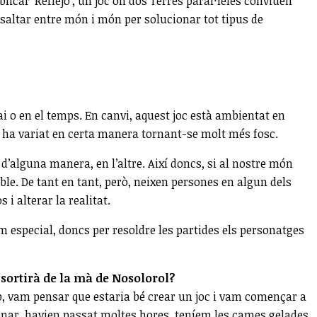
licar 'Reflejo', un joc on dos Terres paral·leles conviuen
saltar entre món i món per solucionar tot tipus de
ai o en el temps. En canvi, aquest joc està ambientat en
ia ha variat en certa manera tornant-se molt més fosc.
d’alguna manera, en l’altre. Així doncs, si al nostre món
ble. De tant en tant, però, neixen persones en algun dels
i alterar la realitat.
om especial, doncs per resoldre les partides els personatges
a sortirà de la mà de Nosolorol?
lub, vam pensar que estaria bé crear un joc i vam començar a
donar, havien passat moltes hores, teníem les cames gelades