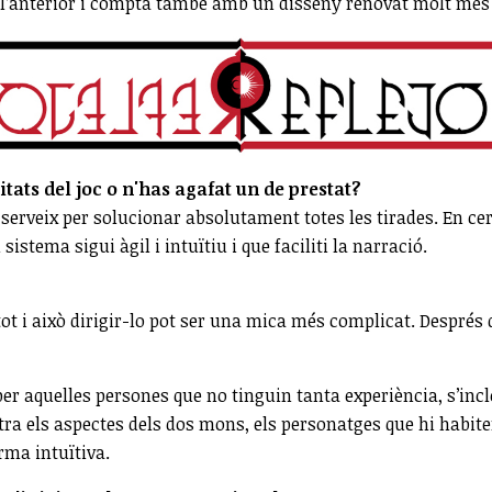
l’anterior i compta també amb un disseny renovat molt més 
itats del joc o n'has agafat un de prestat?
es serveix per solucionar absolutament totes les tirades. En 
sistema sigui àgil i intuïtiu i que faciliti la narració.
tot i això dirigir-lo pot ser una mica més complicat. Després
r aquelles persones que no tinguin tanta experiència, s’in
stra els aspectes dels dos mons, els personatges que hi habit
rma intuïtiva.