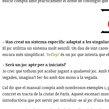
edició compta amb pràcticament el doble de contingut que 
- Has creat un sistema específic adaptat a les singular
El joc utilitza un sistema molt senzill. Un dau de vint car
encara més simplificat. '
Reflejo
'
és un joc que intenta que el 
- Serà un joc apte per a iniciats?
Jo crec que tothom pot acabar jugant a qualsevol joc. Amb 
vegades, imagina’t fer-ho amb dos mons a la vegada.
Cal dir que el manual compta amb nombrosos exemples i, pe
concret es tracta de la ciutat de París. Aquest escenari mo
introductòria que pot servir per introduir-se al joc d’una fo