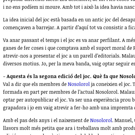
i no ens podíem ni moure. Amb tot i això la idea havia nasc
La idea inicial del joc està basada en un antic joc del desa
començaven a barrejar. A partir d’aquí tot va consistir a f
Va anar passant el temps i el joc es va anar perfilant. A m
ganes de fer coses i que comptava amb el suport moral de R
atrevir-nos a presentar el joc a un parell d’editorials. Ma
diversos motius. Jo, per la meva banda, vaig optar seguir e
- Aquesta és la segona edició del joc. Què fa que Nosolor
Val a dir que els membres de
Nosolorol
ja coneixien el joc.
formada en part per membres de l’actual Nosolorol. Malaurad
optar per autopublicar el joc. Va ser una experiència prou
grapadora i jo em vaig atrevir a fer-ho amb una impremta d
Amb el pas dels anys i el naixement de
Nosolorol
. Manuel, 
llavors molt més petita que ara i treballava molt amb pro