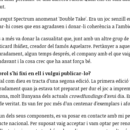
ut.
paregut Spectrum anomenat 'Double Take'. Era un joc senzill e
icar-hi coses que ens agradaven i donar-li coherència a l’ambi
és a més va donar la casualitat que, junt amb un altre grup de
icard Ibáñez, creador del famós Aquelarre. Pertànyer a aquest
lauradament, algun temps després, el company amb el que vaig 
ndavant i la cosa crec que ha anat força bé.
ol s'hi fixi en ell i vulgui publicar-lo?
 Tal com dieu es tracta d’una segona edició. La primera edició 
ament quan ja estava tot preparat per dur el joc a impremta 
 bona, molt llunyana dels actuals
crowdfundings
d’avui dia. E
e veritat. Es van fer poc més d’un centenar d’exemplars i a
un dels seus components, es va posar en contacte amb mi per v
ducte nacional. Per suposat vaig acceptar i vam optar per re