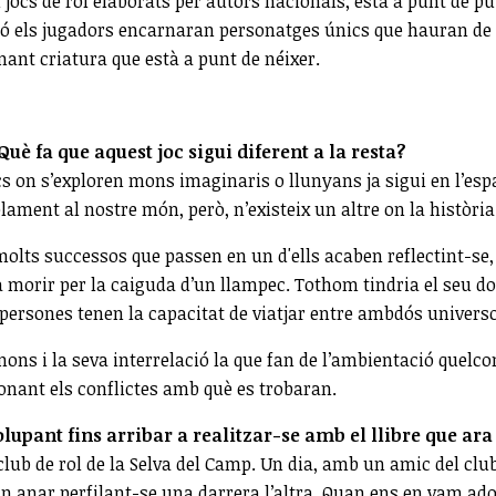
jocs de rol elaborats per autors nacionals, està a punt de pub
ció els jugadors encarnaran personatges únics que hauran de 
amant criatura que està a punt de néixer.
. Què fa que aquest joc sigui diferent a la resta?
cs on s’exploren mons imaginaris o llunyans ja sigui en l’esp
lelament al nostre món, però, n’existeix un altre on la històr
molts successos que passen en un d'ells acaben reflectint-se, 
a morir per la caiguda d’un llampec. Tothom tindria el seu do
persones tenen la capacitat de viatjar entre ambdós universos 
s mons i la seva interrelació la que fan de l’ambientació quelc
onant els conflictes amb què es trobaran.
olupant fins arribar a realitzar-se amb el llibre que ar
l club de rol de la Selva del Camp. Un dia, amb un amic del c
 van anar perfilant-se una darrera l’altra. Quan ens en vam a