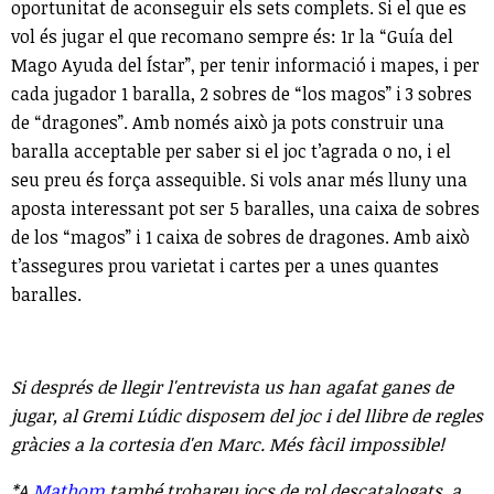
oportunitat de aconseguir els sets complets. Si el que es
vol és jugar el que recomano sempre és: 1r la “Guía del
Mago Ayuda del Ístar”, per tenir informació i mapes, i per
cada jugador 1 baralla, 2 sobres de “los magos” i 3 sobres
de “dragones”. Amb només això ja pots construir una
baralla acceptable per saber si el joc t’agrada o no, i el
seu preu és força assequible. Si vols anar més lluny una
aposta interessant pot ser 5 baralles, una caixa de sobres
de los “magos” i 1 caixa de sobres de dragones. Amb això
t’assegures prou varietat i cartes per a unes quantes
baralles.
Si després de llegir l'entrevista us han agafat ganes de
jugar, al Gremi Lúdic disposem del joc i del llibre de regles
gràcies a la cortesia d'en Marc. Més fàcil impossible!
*A
Mathom
també trobareu jocs de rol descatalogats, a