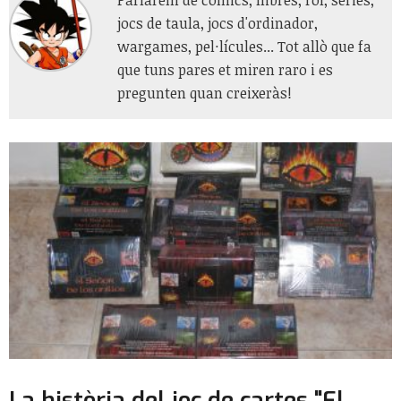
Parlarem de cómics, llibres, rol, sèries,
jocs de taula, jocs d'ordinador,
wargames, pel·lícules... Tot allò que fa
que tuns pares et miren raro i es
pregunten quan creixeràs!
La història del joc de cartes "El