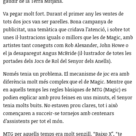
gaudir de la Terra Mitjana.
Va pegar molt fort. Durant el primer any les ventes de
tots dos jocs van ser parelles. Bona campanya de
publicitat, una temàtica que cridava l’atenció, i sobre tot
unes il·lustracions iguals o millors que les de Magic, amb
artistes tant coneguts com Rob Alexander, John Howe o
el ja desaparegut Angus McBride (il·lustrador de totes les
portades dels Jocs de Rol del Senyor dels Anells).
Només tenia un problema. El mecanisme de joc era amb
diferència molt més complex que el de Magic. Mentre que
en aquells temps les regles bàsiques de MTG (Magic) es
podien explicar amb prou feines en uns minuts, el Senyor
tenia molts buits. No estaven prou clares, tot i això
començaren a succeir-se tornejos amb centenars
d’assistents per tot el món.
MTG per aquells temps era molt senzill. “Baixo X”, “te