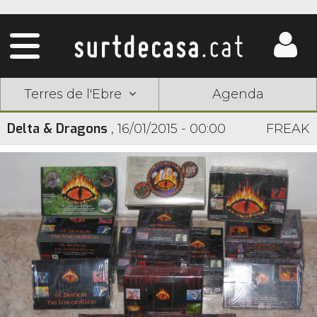
Terres de l'Ebre
Agenda
Delta & Dragons
,
16/01/2015 - 00:00
FREAK