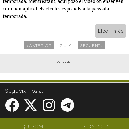
temporada. Mentrestant, aquí poso el vídeo on ensenyen
com han aplicat els efectes especials a la passada
temporada.
Llegir més
‹ ANTERIOR
2 of 4
SEGÜENT ›
Segueix-nos a...
QUI SOM
CONTACTA