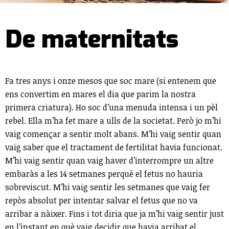
De maternitats
Fa tres anys i onze mesos que soc mare (si entenem que
ens convertim en mares el dia que parim la nostra
primera criatura). Ho soc d’una menuda intensa i un pèl
rebel. Ella m’ha fet mare a ulls de la societat. Però jo m’hi
vaig començar a sentir molt abans. M’hi vaig sentir quan
vaig saber que el tractament de fertilitat havia funcionat.
M’hi vaig sentir quan vaig haver d’interrompre un altre
embaràs a les 14 setmanes perquè el fetus no hauria
sobreviscut. M’hi vaig sentir les setmanes que vaig fer
repòs absolut per intentar salvar el fetus que no va
arribar a nàixer. Fins i tot diria que ja m’hi vaig sentir just
en l’instant en què vaig decidir que havia arribat el