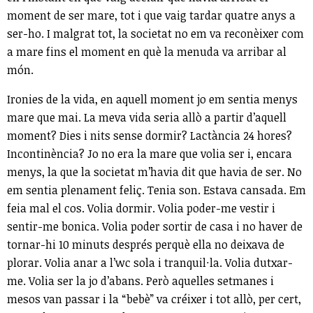
moment de ser mare, tot i que vaig tardar quatre anys a
ser-ho. I malgrat tot, la societat no em va reconèixer com
a mare fins el moment en què la menuda va arribar al
món.
Ironies de la vida, en aquell moment jo em sentia menys
mare que mai. La meva vida seria allò a partir d’aquell
moment? Dies i nits sense dormir? Lactància 24 hores?
Incontinència? Jo no era la mare que volia ser i, encara
menys, la que la societat m’havia dit que havia de ser. No
em sentia plenament feliç. Tenia son. Estava cansada. Em
feia mal el cos. Volia dormir. Volia poder-me vestir i
sentir-me bonica. Volia poder sortir de casa i no haver de
tornar-hi 10 minuts després perquè ella no deixava de
plorar. Volia anar a l’wc sola i tranquil·la. Volia dutxar-
me. Volia ser la jo d’abans. Però aquelles setmanes i
mesos van passar i la “bebè” va créixer i tot allò, per cert,