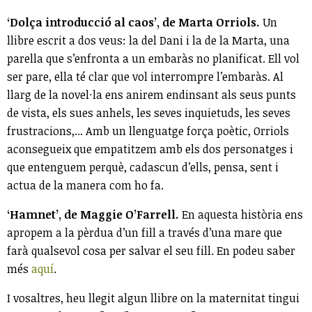
‘Dolça introducció al caos’, de Marta Orriols.
Un
llibre escrit a dos veus: la del Dani i la de la Marta, una
parella que s’enfronta a un embaràs no planificat. Ell vol
ser pare, ella té clar que vol interrompre l’embaràs. Al
llarg de la novel·la ens anirem endinsant als seus punts
de vista, els sues anhels, les seves inquietuds, les seves
frustracions,... Amb un llenguatge força poètic, Orriols
aconsegueix que empatitzem amb els dos personatges i
que entenguem perquè, cadascun d’ells, pensa, sent i
actua de la manera com ho fa.
‘Hamnet’, de Maggie O’Farrell.
En aquesta història ens
apropem a la pèrdua d’un fill a través d’una mare que
farà qualsevol cosa per salvar el seu fill. En podeu saber
més
aquí
.
I vosaltres, heu llegit algun llibre on la maternitat tingui