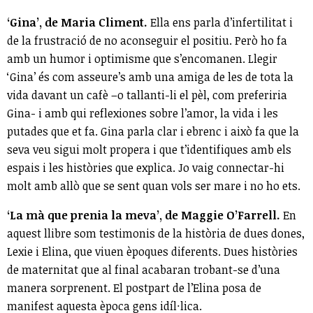
‘Gina’, de Maria Climent.
Ella ens parla d’infertilitat i
de la frustració de no aconseguir el positiu. Però ho fa
amb un humor i optimisme que s’encomanen. Llegir
‘Gina’ és com asseure’s amb una amiga de les de tota la
vida davant un cafè –o tallanti-li el pèl, com preferiria
Gina- i amb qui reflexiones sobre l’amor, la vida i les
putades que et fa. Gina parla clar i ebrenc i això fa que la
seva veu sigui molt propera i que t’identifiques amb els
espais i les històries que explica. Jo vaig connectar-hi
molt amb allò que se sent quan vols ser mare i no ho ets.
‘La mà que prenia la meva’, de Maggie O’Farrell.
En
aquest llibre som testimonis de la història de dues dones,
Lexie i Elina, que viuen èpoques diferents. Dues històries
de maternitat que al final acabaran trobant-se d’una
manera sorprenent. El postpart de l’Elina posa de
manifest aquesta època gens idíl·lica.