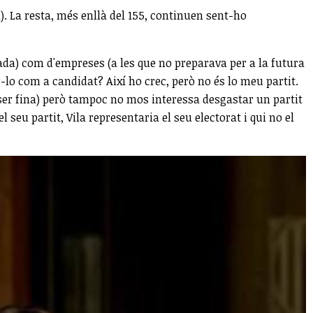
. La resta, més enllà del 155, continuen sent-ho
imada) com d'empreses (a les que no preparava per a la futura
ar-lo com a candidat? Així ho crec, però no és lo meu partit.
er ser fina) però tampoc no mos interessa desgastar un partit
l seu partit, Vila representaria el seu electorat i qui no el