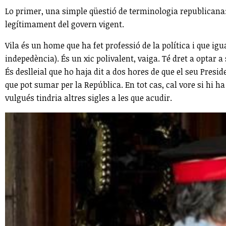
Lo primer, una simple qüestió de terminologia republicana: 
legítimament del govern vigent.
Vila és un home que ha fet professió de la política i que ig
indepedència). És un xic polivalent, vaiga. Té dret a optar a 
És deslleial que ho haja dit a dos hores de que el seu Presi
que pot sumar per la República. En tot cas, cal vore si hi ha 
vulgués tindria altres sigles a les que acudir.