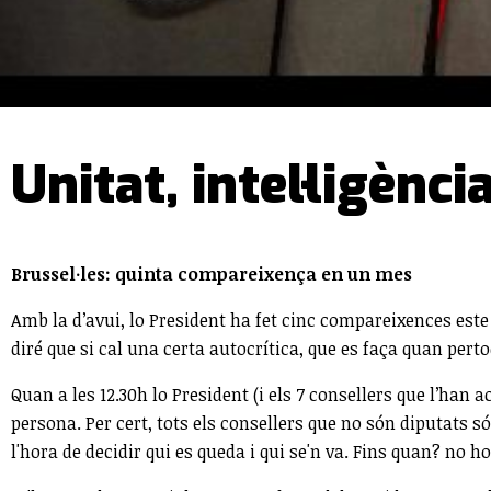
Unitat, intel·ligènci
Brussel·les: quinta compareixença en un mes
Amb la d’avui, lo President ha fet cinc compareixences este m
diré que si cal una certa autocrítica, que es faça quan perto
Quan a les 12.30h lo President (i els 7 consellers que l’han
persona. Per cert, tots els consellers que no són diputats s
l'hora de decidir qui es queda i qui se'n va. Fins quan? no h