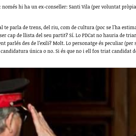
només hi ha un ex-conseller: Santi Vila (per voluntat pròpia)
ual te parla de trens, del riu, com de cultura (poc se l'ha est
ser cap de llista del seu partit? Sí. Lo PDCat no hauria de tri
dent parlés des de l’exili? Molt. Lo personatge és peculiar (p
candidatura única o no. Si és que no i ell fos triat candidat de