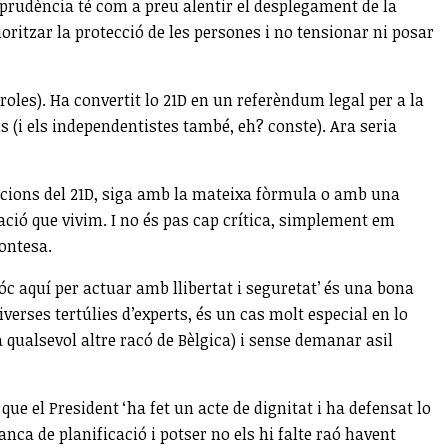
i prudència té com a preu alentir el desplegament de la
oritzar la protecció de les persones i no tensionar ni posar
oles). Ha convertit lo 21D en un referèndum legal per a la
 (i els independentistes també, eh? conste). Ara seria
eccions del 21D, siga amb la mateixa fòrmula o amb una
uació que vivim. I no és pas cap crítica, simplement em
contesa.
sóc aquí per actuar amb llibertat i seguretat’ és una bona
verses tertúlies d’experts, és un cas molt especial en lo
 qualsevol altre racó de Bèlgica) i sense demanar asil
e el President ‘ha fet un acte de dignitat i ha defensat lo
anca de planificació i potser no els hi falte raó havent