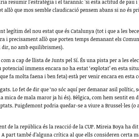
a resumir l'estratègia i el tarannà: 'si esta actitud de pau 
Tot allò que mos semble claudicació pensem abans si no és pri
 legítim del nou estat que és Catalunya (tot i que a les becer
vera i precisament allò que porten temps demanant els Comuns
l dir, no amb equilibrismes).
om a cap de llista de Junts pel Sí. És una pista per a les el
eu potencial immens encara no ha estat ‘explotat’ en esta sit
ue fa molta faena i ben feta) està per venir encara en esta 
ats. Lo fet de dir que ‘no sóc aquí per demanar asil polític, 
a mica de mala maror ja hi és). Bèlgica, com hem sentit en di
tats. Puigdemont podria quedar-se a viure a Brussel·les (o a
de la república és la reacció de la CUP. Mireia Boya ha dit qu
. A part també d’alguna crítica al que ells consideren certa m