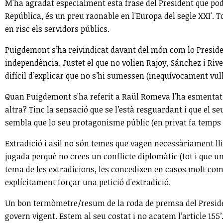
M'ha agradat especialment esta frase del President que podri
República, és un preu raonable en l'Europa del segle XXI'. 
en risc els servidors públics.
Puigdemont s’ha reivindicat davant del món com lo President
independència. Justet el que no volien Rajoy, Sánchez i Ri
difícil d’explicar que no s’hi sumessen (inequívocament vul
Quan Puigdemont s'ha referit a Raül Romeva l'ha esmentat c
altra? Tinc la sensació que se l’està resguardant i que el s
sembla que lo seu protagonisme públic (en privat fa temps q
Extradició i asil no són temes que vagen necessàriament llig
jugada perquè no crees un conflicte diplomàtic (tot i que un
tema de les extradicions, les concedixen en casos molt comp
explícitament forçar una petició d'extradició.
Un bon termòmetre/resum de la roda de premsa del President 
govern vigent. Estem al seu costat i no acatem l’article 155’