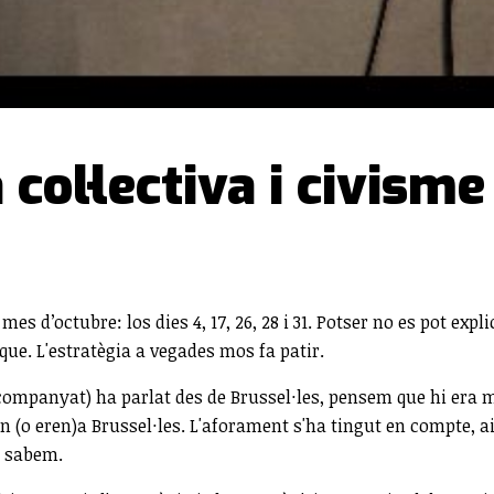
a col·lectiva i civisme
es d’octubre: los dies 4, 17, 26, 28 i 31. Potser no es pot exp
que. L'estratègia a vegades mos fa patir.
 acompanyat) ha parlat des de Brussel·les, pensem que hi era 
ón (o eren)a Brussel·les. L'aforament s'ha tingut en compte, a
o sabem.