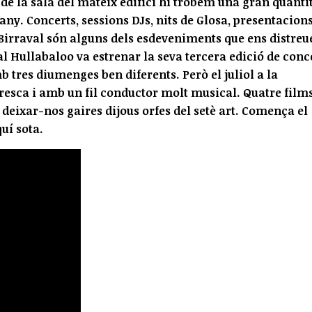
 la sala del mateix edifici hi trobem una gran quanti
'any. Concerts, sessions DJs, nits de Glosa, presentacion
 Birraval són alguns dels esdeveniments que ens distreu
al Hullabaloo va estrenar la seva tercera edició de conc
 tres diumenges ben diferents. Però el juliol a la
resca i amb un fil conductor molt musical. Quatre film
deixar-nos gaires dijous orfes del setè art. Comença el
uí sota.