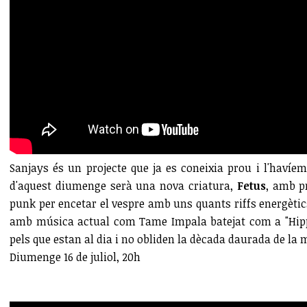
Sanjays és un projecte que ja es coneixia prou i l'havíe
d'aquest diumenge serà una nova criatura,
Fetus
, amb p
punk per encetar el vespre amb uns quants riffs energètics
amb música actual com Tame Impala batejat com a "Hippi
pels que estan al dia i no obliden la dècada daurada de la 
Diumenge 16 de juliol, 20h