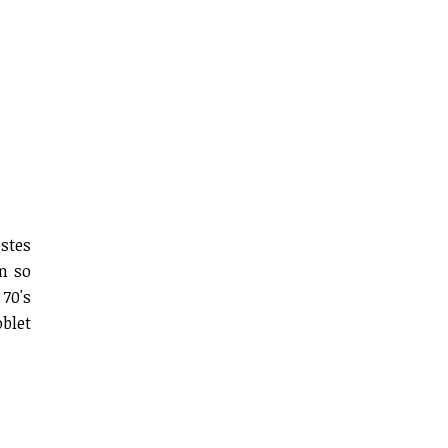
ostes
n so
 70's
oblet