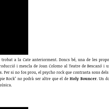
m trobat a la Cate anteriorment. Doncs bé, una de les prop
roducció i mescla de Joan Colomo al Teatre de Bescanó i u
. Per si no fos prou, el psycho rock que contrasta sons dels
e Rock" no podrà ser altre que el de
Holy Bouncer
. Un d
música.