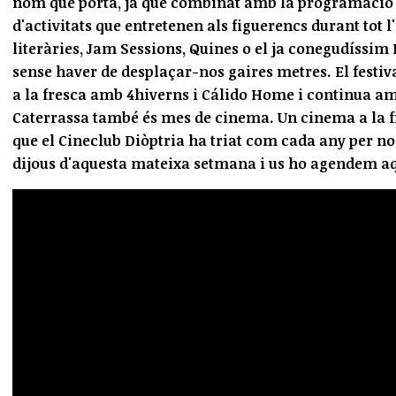
nom que porta, ja que combinat amb la programació de
d'activitats que entretenen als figuerencs durant tot l
literàries, Jam Sessions, Quines o el ja conegudíssim
sense haver de desplaçar-nos gaires metres. El festiv
a la fresca amb 4hiverns i Cálido Home i continua amb
Caterrassa també és mes de cinema. Un cinema a la f
que el Cineclub Diòptria ha triat com cada any per no 
dijous d'aquesta mateixa setmana i us ho agendem aq