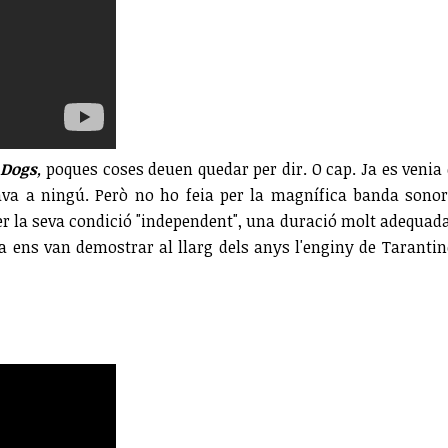
 Dogs
,
poques coses deuen quedar per dir. O cap. Ja es veni
ava a ningú. Però no ho feia per la magnífica banda sonor
er la seva condició "independent", una duració molt adequad
a ens van demostrar al llarg dels anys l'enginy de Taranti