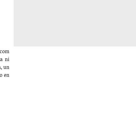
a com
a ni
a, un
no en