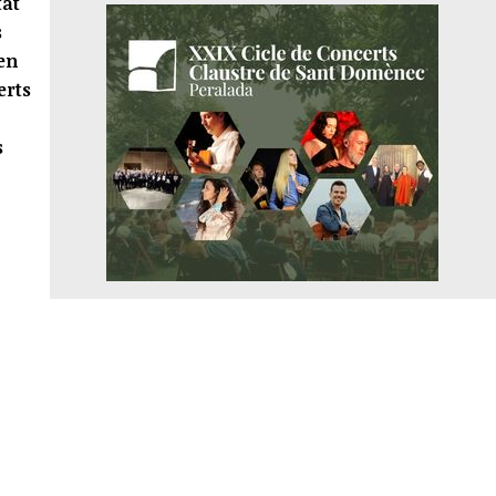
tat
s
en
erts
s