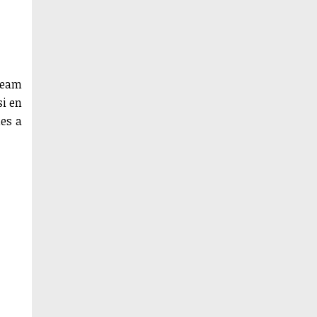
dream
si en
ies a