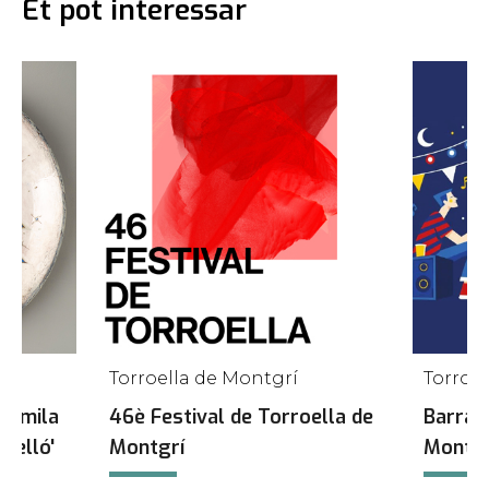
Et pot interessar
Torroella de Montgrí
Torroe
 Gomila
46è Festival de Torroella de
Barraq
selló'
Montgrí
Montgr