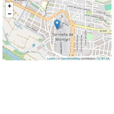
+
−
Leaflet
| ©
OpenStreetMap
contributors
CC-BY-SA
,