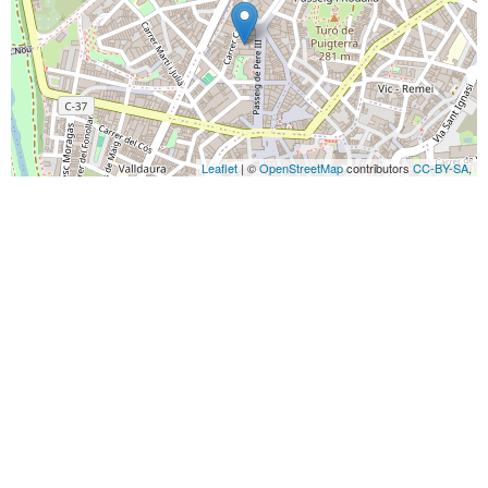
Leaflet
| ©
OpenStreetMap
contributors
CC-BY-SA
,