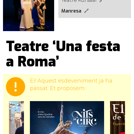
Teatre Kursaal
Manresa
Teatre ‘Una festa
a Roma’
Ei! Aquest esdeveniment ja ha
passat. Et proposem: