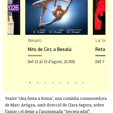
Besalú
La Seu d
Nits de Circ a Besalú
Retaule
Del 12 al 15 d'agost, 21:30h
Del 7 al 1
Teatre ‘Una festa a Roma’, una comèdia commovedora
de Marc Artigau, amb direcció de Clara Segura, sobre
l’amor i el desig a l’anomenada “tercera edat”.