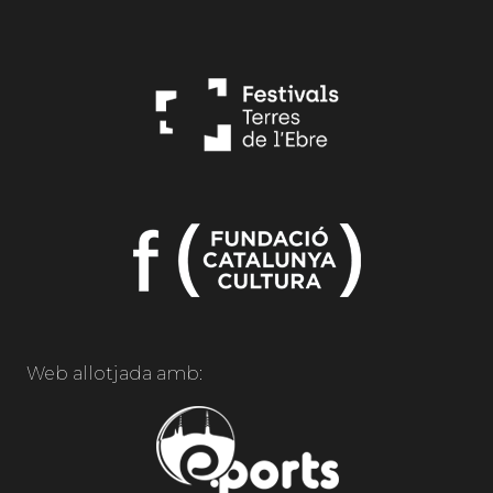
Web allotjada amb: