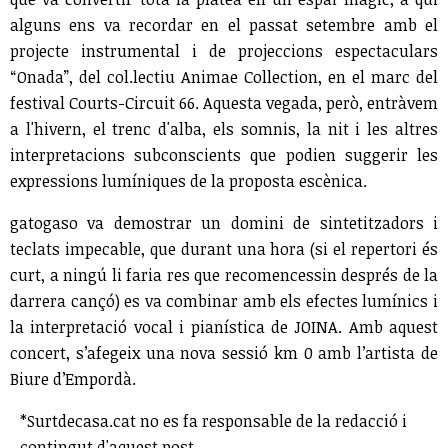
alguns ens va recordar en el passat setembre amb el
projecte instrumental i de projeccions espectaculars
“Onada”, del col.lectiu Animae Collection, en el marc del
festival Courts-Circuit 66. Aquesta vegada, però, entràvem
a l'hivern, el trenc d'alba, els somnis, la nit i les altres
interpretacions subconscients que podien suggerir les
expressions lumíniques de la proposta escènica.
gatogaso va demostrar un domini de sintetitzadors i
teclats impecable, que durant una hora (si el repertori és
curt, a ningú li faria res que recomencessin després de la
darrera cançó) es va combinar amb els efectes lumínics i
la interpretació vocal i pianística de JOINA. Amb aquest
concert, s’afegeix una nova sessió km 0 amb l’artista de
Biure d’Empordà.
*Surtdecasa.cat no es fa responsable de la redacció i
contingut d'aquest post.