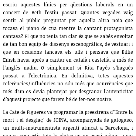
escriu aquestes línies per qüestions laborals en un
concert de Beth l’estiu passat. Quantes vegades vaig
sentir al públic preguntar per aquella altra noia que
tocava el piano de cua mentre la cantant protagonista
cantava? El que no tenia tan clar és que se sabés envoltar
de tan bon equip de dissenys escenogràfics, de vestuari i
que en ocasions tancava els ulls i pensava que Billie
Eilish havia après a cantar en català i castellà, a més de
l’anglès nadiu. O simplement si Rita Payés s’hagués
passat a l’electrònica. En definitiva, totes aquestes
referències/influències no són més que ocurrències que
més d’un es devia plantejar per desgranar l’autenticitat
d’aquest projecte que farem bé de fer-nos nostre.
La Cate de Figueres va programar la preestrena d’”Entre la
mort i el desglaç” de JOINA, acompanyada de gatogaso,
un multi-instrumentista argentí afincat a Barcelona, i
que va convertir tota la platea en un espai màgic, a qui