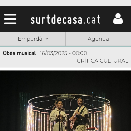
Empordà
Agenda
Obès musical
,
16/03/2025 - 00:00
CRÍTICA CULTURAL