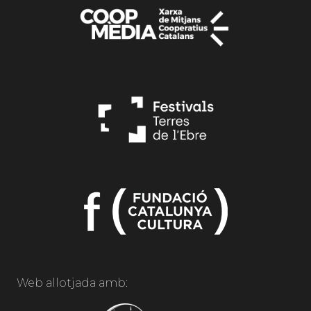
Web allotjada amb: