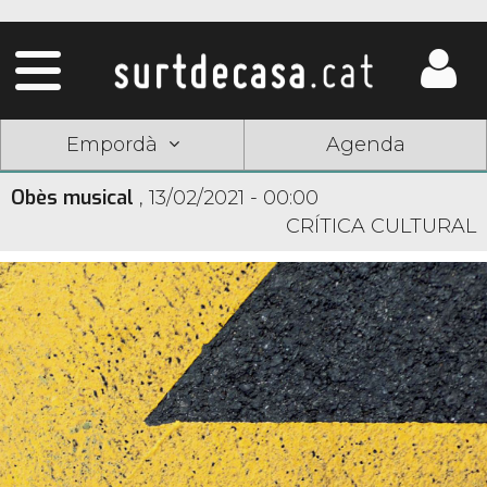
Empordà
Agenda
Obès musical
,
13/02/2021 - 00:00
CRÍTICA CULTURAL