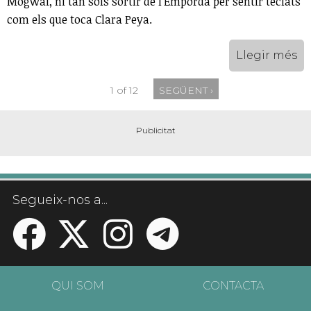
Mogwai, ni tan sols sortir de l’Empordà per sentir teclats
com els que toca Clara Peya.
Llegir més
1 of 12
SEGÜENT ›
Segueix-nos a...
QUI SOM
CONTACTA