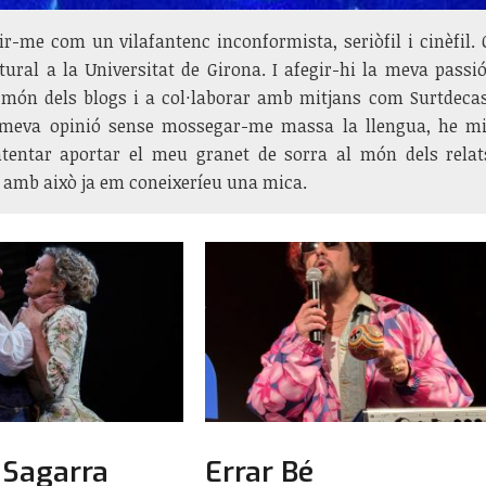
ir-me com un vilafantenc inconformista, seriòfil i cinèfil
ural a la Universitat de Girona. I afegir-hi la meva passi
l món dels blogs i a col·laborar amb mitjans com Surtdeca
 meva opinió sense mossegar-me massa la llengua, he mi
ntentar aportar el meu granet de sorra al món dels relat
I amb això ja em coneixeríeu una mica.
e Sagarra
Errar Bé