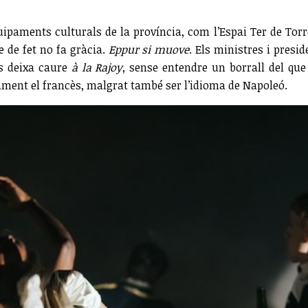
paments culturals de la província, com l’Espai Ter de Torro
e de fet no fa gràcia.
Eppur si muove
. Els ministres i presi
es deixa caure
à la Rajoy
, sense entendre un borrall del que 
ament el francès, malgrat també ser l’idioma de Napoleó.