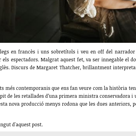
àlegs en francès i uns sobretítols i veu en off del narrador
 els espectadors. Malgrat aquest fet, va ser innegable el do
glès. Discurs de Margaret Thatcher, brillantment interpretat
ts més contemporanis que ens fan veure com la història tend
 pit de les retallades d’una primera ministra conservadora i
esta nova producció menys rodona que les dues anteriors, 
ingut d'aquest post.