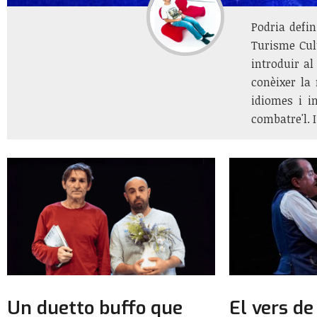
Podria defin
Turisme Cult
introduir a
conèixer la
idiomes i i
combatre'l. 
Un duetto buffo que
El vers d