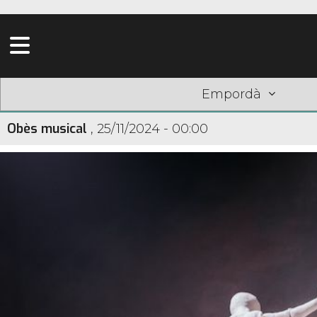
Empordà
Obès musical
,
25/11/2024 - 00:00