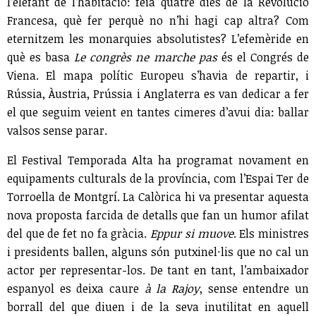
l’elefant de l’habitació: feia quatre dies de la Revolució
Francesa, què fer perquè no n’hi hagi cap altra? Com
eternitzem les monarquies absolutistes? L’efemèride en
què es basa
Le congrès ne marche pas
és el Congrés de
Viena. El mapa polític Europeu s’havia de repartir, i
Rússia, Àustria, Prússia i Anglaterra es van dedicar a fer
el que seguim veient en tantes cimeres d’avui dia: ballar
valsos sense parar.
El Festival Temporada Alta ha programat novament en
equipaments culturals de la província, com l’Espai Ter de
Torroella de Montgrí. La Calòrica hi va presentar aquesta
nova proposta farcida de detalls que fan un humor afilat
del que de fet no fa gràcia.
Eppur si muove
. Els ministres
i presidents ballen, alguns són putxinel·lis que no cal un
actor per representar-los. De tant en tant, l’ambaixador
espanyol es deixa caure
à la Rajoy
, sense entendre un
borrall del que diuen i de la seva inutilitat en aquell