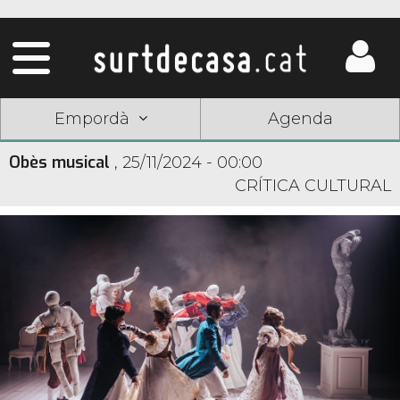
Empordà
Agenda
Obès musical
,
25/11/2024 - 00:00
CRÍTICA CULTURAL