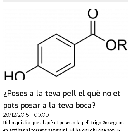
¿Poses a la teva pell el què no et
pots posar a la teva boca?
28/12/2015 - 00:00
Hi ha qui diu que el què et poses a la pell triga 26 segons
en arribar al torrent sanguini. Hi ha qui diu que són 14