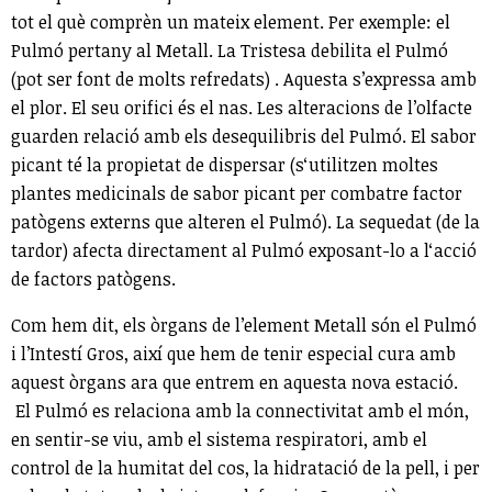
tot el què comprèn un mateix element. Per exemple: el
Pulmó pertany al Metall. La Tristesa debilita el Pulmó
(pot ser font de molts refredats) . Aquesta s’expressa amb
el plor. El seu orifici és el nas. Les alteracions de l’olfacte
guarden relació amb els desequilibris del Pulmó. El sabor
picant té la propietat de dispersar (s‘utilitzen moltes
plantes medicinals de sabor picant per combatre factor
patògens externs que alteren el Pulmó). La sequedat (de la
tardor) afecta directament al Pulmó exposant-lo a l‘acció
de factors patògens.
Com hem dit, els òrgans de l’element Metall són el Pulmó
i l’Intestí Gros, així que hem de tenir especial cura amb
aquest òrgans ara que entrem en aquesta nova estació.
El Pulmó es relaciona amb la connectivitat amb el món,
en sentir-se viu, amb el sistema respiratori, amb el
control de la humitat del cos, la hidratació de la pell, i per