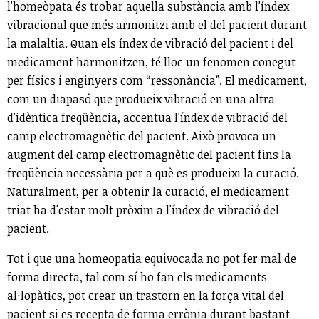
l'homeòpata és trobar aquella substància amb l'índex
vibracional que més armonitzi amb el del pacient durant
la malaltia. Quan els índex de vibració del pacient i del
medicament harmonitzen, té lloc un fenomen conegut
per físics i enginyers com “ressonància”. El medicament,
com un diapasó que produeix vibració en una altra
d'idèntica freqüència, accentua l'índex de vibració del
camp electromagnètic del pacient. Això provoca un
augment del camp electromagnètic del pacient fins la
freqüència necessària per a què es produeixi la curació.
Naturalment, per a obtenir la curació, el medicament
triat ha d'estar molt pròxim a l'índex de vibració del
pacient.
Tot i que una homeopatia equivocada no pot fer mal de
forma directa, tal com sí ho fan els medicaments
al·lopàtics, pot crear un trastorn en la força vital del
pacient si es recepta de forma errònia durant bastant