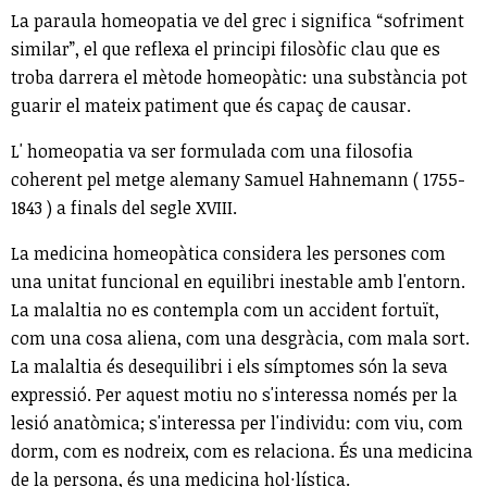
La paraula homeopatia ve del grec i significa “sofriment
similar”, el que reflexa el principi filosòfic clau que es
troba darrera el mètode homeopàtic: una substància pot
guarir el mateix patiment que és capaç de causar.
L' homeopatia va ser formulada com una filosofia
coherent pel metge alemany Samuel Hahnemann ( 1755-
1843 ) a finals del segle XVIII.
La medicina homeopàtica considera les persones com
una unitat funcional en equilibri inestable amb l'entorn.
La malaltia no es contempla com un accident fortuït,
com una cosa aliena, com una desgràcia, com mala sort.
La malaltia és desequilibri i els símptomes són la seva
expressió. Per aquest motiu no s'interessa només per la
lesió anatòmica; s'interessa per l'individu: com viu, com
dorm, com es nodreix, com es relaciona. És una medicina
de la persona, és una medicina hol·lística.