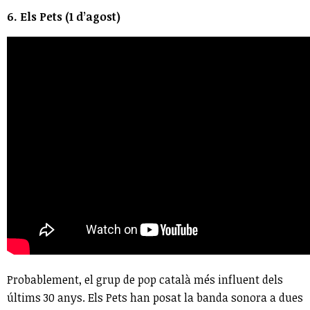
6. Els Pets (1 d’agost)
Probablement, el grup de pop català més influent dels
últims 30 anys. Els Pets han posat la banda sonora a dues