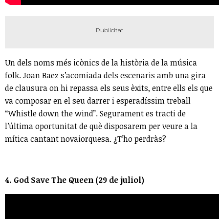
Un dels noms més icònics de la història de la música
folk. Joan Baez s’acomiada dels escenaris amb una gira
de clausura on hi repassa els seus èxits, entre ells els que
va composar en el seu darrer i esperadíssim treball
“Whistle down the wind”. Segurament es tracti de
l’última oportunitat de què disposarem per veure a la
mítica cantant novaiorquesa. ¿T’ho perdràs?
4. God Save The Queen (29 de juliol)