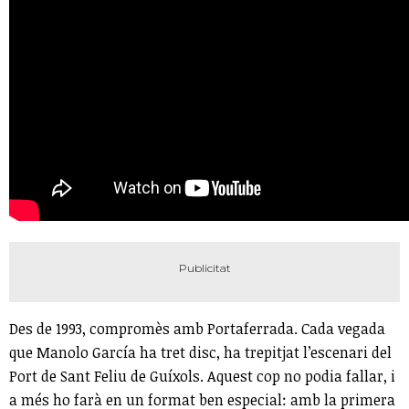
Des de 1993, compromès amb Portaferrada. Cada vegada
que Manolo García ha tret disc, ha trepitjat l’escenari del
Port de Sant Feliu de Guíxols. Aquest cop no podia fallar, i
a més ho farà en un format ben especial: amb la primera