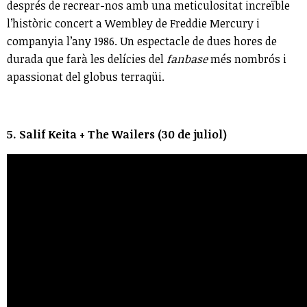
després de recrear-nos amb una meticulositat increïble
l’històric concert a Wembley de Freddie Mercury i
companyia l’any 1986. Un espectacle de dues hores de
durada que farà les delícies del
fanbase
més nombrós i
apassionat del globus terraqüi.
5. Salif Keita + The Wailers (30 de juliol)