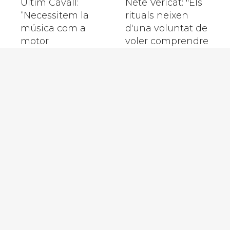
Últim Cavall:
Nete Vericat: "Els
“Necessitem la
rituals neixen
música com a
d'una voluntat de
motor
voler comprendre
d’expressió”
el món"
Festival
Quan la passió
Portalblau, 11 anys
per la música es
acostant música i
plasma en la
art a la
fotografia
Mediterrània