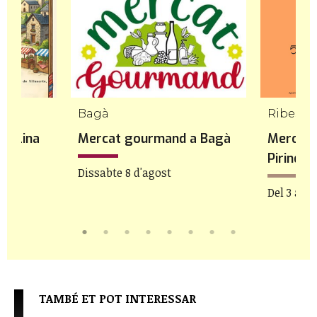
Bagà
 Molina
Mercat gourmand a Bagà
Mercat 
Pirineu
Dissabte 8 d'agost
Del 3 a 8 
TAMBÉ ET POT INTERESSAR