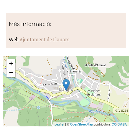
Més informació:
Web
Ajuntament de Llanars
+
−
Leaflet
| ©
OpenStreetMap
contributors
CC-BY-SA
,