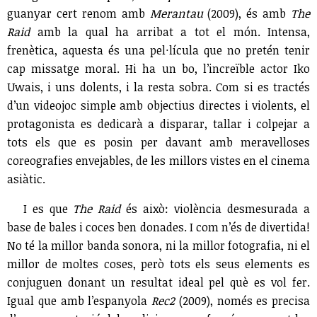
guanyar cert renom amb
Merantau
(2009), és amb
The
Raid
amb la qual ha arribat a tot el món. Intensa,
frenètica, aquesta és una pel·lícula que no pretén tenir
cap missatge moral. Hi ha un bo, l’increïble actor Iko
Uwais, i uns dolents, i la resta sobra. Com si es tractés
d’un videojoc simple amb objectius directes i violents, el
protagonista es dedicarà a disparar, tallar i colpejar a
tots els que es posin per davant amb meravelloses
coreografies envejables, de les millors vistes en el cinema
asiàtic.
I es que
The Raid
és això: violència desmesurada a
base de bales i coces ben donades. I com n’és de divertida!
No té la millor banda sonora, ni la millor fotografia, ni el
millor de moltes coses, però tots els seus elements es
conjuguen donant un resultat ideal pel què es vol fer.
Igual que amb l’espanyola
Rec2
(2009), només es precisa