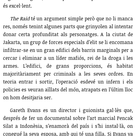
és excel·lent.
The Raid
té un argument simple però que no li manca
res, només tenint algunes parts que grinyolen al intentar
donar certa profunditat als personatges. A la ciutat de
Jakarta, un grup de forces especials d’elit se li encomana
infiltrar-se en un gran edifici dels barris marginals per a
cercar i eliminar a un líder mafiós, rei de la droga i les
armes. L’edifici, de grans proporcions, és habitat
majoritàriament per criminals a les seves ordres. En
teoria entrar i sortir, l’operació esdevé un infern i els
policies es veuran aïllats del món, atrapats en l’últim lloc
on hom desitjaria ser.
Gareth Evans es un director i guionista gal·lès que,
després de fer un documental sobre l’art marcial Pencak
Silat a Indonèsia, s’enamorà del país i s’hi instal·là, on
conegué la seva esposa, amb qui té una filla. Si Evans va