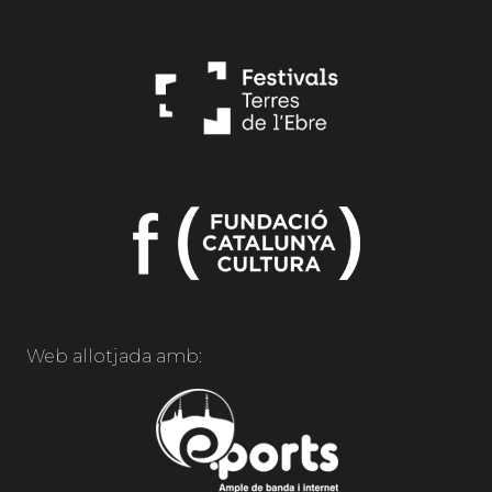
Web allotjada amb: