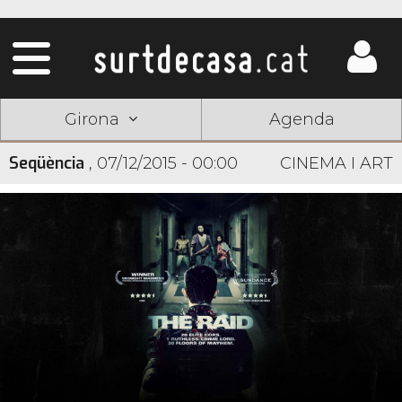
Girona
Agenda
Seqüència
,
07/12/2015 - 00:00
CINEMA I ART