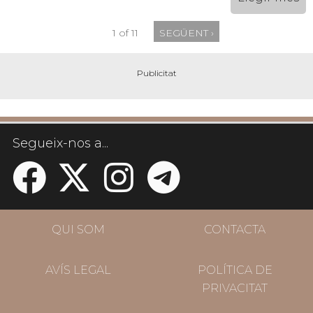
1 of 11
SEGÜENT ›
Segueix-nos a...
QUI SOM
CONTACTA
AVÍS LEGAL
POLÍTICA DE
PRIVACITAT