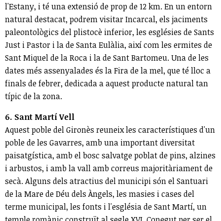
l'Estany, i té una extensió de prop de 12 km. En un entorn
natural destacat, podrem visitar Incarcal, els jaciments
paleontològics del plistocè inferior, les esglésies de Sants
Just i Pastor i la de Santa Eulàlia, així com les ermites de
Sant Miquel de la Roca i la de Sant Bartomeu. Una de les
dates més assenyalades és la Fira de la mel, que té lloc a
finals de febrer, dedicada a aquest producte natural tan
típic de la zona.
6. Sant Martí Vell
Aquest poble del Gironès reuneix les característiques d'un
poble de les Gavarres, amb una important diversitat
paisatgística, amb el bosc salvatge poblat de pins, alzines
i arbustos, i amb la vall amb correus majoritàriament de
secà. Alguns dels atractius del municipi són el Santuari
de la Mare de Déu dels Àngels, les masies i cases del
terme municipal, les fonts i l'església de Sant Martí, un
temple romànic construït al segle XVI. Conegut per ser el