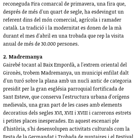
reconeguda Fira comarcal de primavera, una fira que,
després de més d'un quart de segle, ha esdevingut un
referent dins del món comercial, agrícola i ramader
català. La tradició i la modernitat es donen de la mà
durant el mes d'abril en una trobada que rep la visita
anual de més de 30.000 persones.
2. Madremanya
Gairebé tocant al Baix Empordà, a l'extrem oriental del
Gironès, trobem Madremanya, un municipi enfilat dalt
d'un turó sobre la plana amb un nucli antic de categoria
presidit per la gran església parroquial fortificada de
Sant Esteve, que conserva l'estructura urbana d'orígens
medievals, una gran part de les cases amb elements
decoratius dels segles XVI, XVII i XVIII i carrerons estrets
i petites places inesperades. En aquest escenari ple
d'història, s'hi desenvolupen activitats culturals com la
Festa de la Germandat i Trobada de puntaires i el Festival