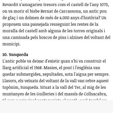
Revardit s'amagarien tresors com el castell de l'any 1075,
on va morir el bisbe Bernat de Carcassona, un antic pou
de glaç i un dolmen de més de 4.000 anys d'història? Us
proposem una passejada resseguint les restes de la
muralla del castell amb alguna de les torres originals i
una caminada pels boscos de pins i alzines del voltant del
municipi.
10. Susqueda
L'antic poble va deixar d'existir quan s'hi va construir el
llarg artificial el 1968. Masies, el pont i l'església van
quedar submergides, sepultades, sota l'aigua per sempre.
Llavors, els veïnats del voltant de la vall van rebre aquest
topònim, Susqueda. Situat a la vall del Ter, al mig de les
muntanyes de les Guilleries i del massís de Collsacabra,
té com a principal protagonista el pantà, però també un
marc natural d'abundant vegetació, on podrem fer