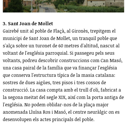
3. Sant Joan de Mollet
Gairebé unit al poble de Flaçà, al Gironès, trepitgem el
municipi de Sant Joan de Mollet, un tranquil poble que
s'alça sobre un turonet de 60 metres d'altitud, nascut al
voltant de l'església parroquial. Si passegeu pels seus
voltants, podreu descobrir construccions com Can Masó,
una casa pairal de la família que va finançar l'església
que conserva l'estructura típica de la masia catalana:
sostres de dues aigües, tres pisos i tres cossos de
construcció. La casa compta amb el trull d'oli, fabricat a
la segona meitat del segle XIX, així com la porta antiga de
l'església. No podem oblidar-nos de la plaça major
anomenada Lluïsa Ros i Masó, el centre neuràlgic on es
desenvolupen els actes principals del poble.