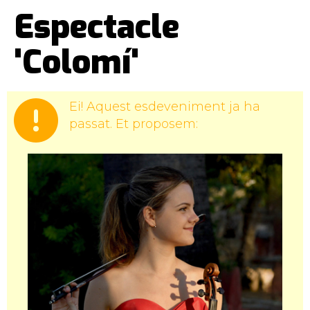
Museu Pau Casals
Sant Salvador
Espectacle
'Colomí'
Ei! Aquest esdeveniment ja ha
passat. Et proposem: