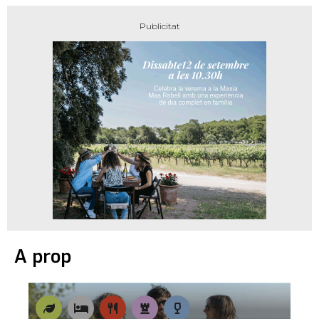
A prop