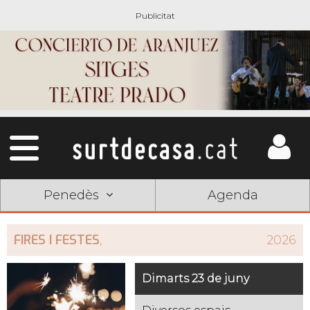
Penedès
Agenda
FIRES I FESTES
,
2026
Dimarts 23 de juny