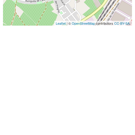
Leaflet
| ©
OpenStreetMap
contributors
CC-BY-SA
,