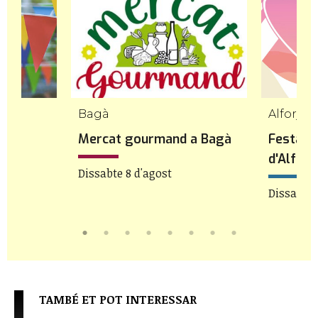
Bagà
Alforja
 de
Mercat gourmand a Bagà
Festa d
d'Alforj
Dissabte 8 d'agost
Dissabte 
TAMBÉ ET POT INTERESSAR