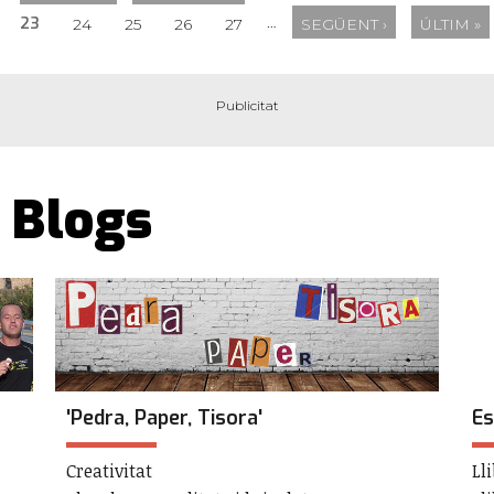
…
23
24
25
26
27
SEGÜENT ›
ÚLTIM »
Blogs
'Pedra, Paper, Tisora'
Es
Creativitat
Ll