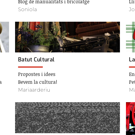
Blog de manualitats i bricolatge
Ll
Soniola
Jo
Batut Cultural
La
Propostes i idees
En
a
Bevem la cultura!
Pe
Mariaarderiu
Ma