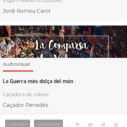
Esgarrinxades utòpiques
Jordi Romeu Carol
Audiovisual
La Guerra més dolça del món
Caçadors de vídeos
Caçador Penedès
…
« PRIMER
‹ ANTERIOR
19
20
21
22