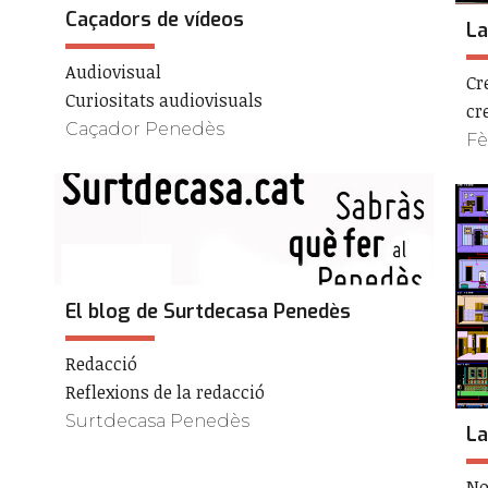
Caçadors de vídeos
La
Audiovisual
Cr
Curiositats audiovisuals
cr
Caçador Penedès
Fè
El blog de Surtdecasa Penedès
Redacció
Reflexions de la redacció
Surtdecasa Penedès
La
No