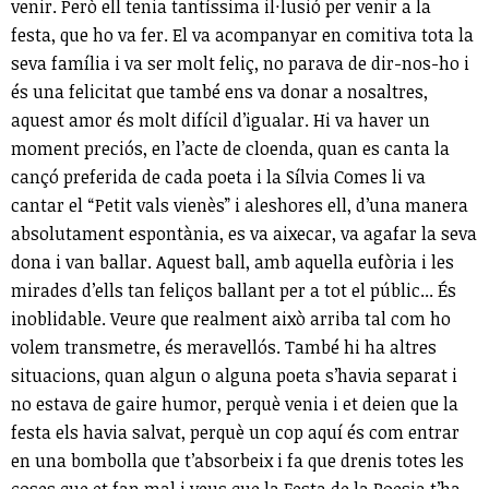
venir. Però ell tenia tantíssima il·lusió per venir a la
festa, que ho va fer. El va acompanyar en comitiva tota la
seva família i va ser molt feliç, no parava de dir-nos-ho i
és una felicitat que també ens va donar a nosaltres,
aquest amor és molt difícil d’igualar. Hi va haver un
moment preciós, en l’acte de cloenda, quan es canta la
cançó preferida de cada poeta i la Sílvia Comes li va
cantar el “Petit vals vienès” i aleshores ell, d’una manera
absolutament espontània, es va aixecar, va agafar la seva
dona i van ballar. Aquest ball, amb aquella eufòria i les
mirades d’ells tan feliços ballant per a tot el públic... És
inoblidable. Veure que realment això arriba tal com ho
volem transmetre, és meravellós. També hi ha altres
situacions, quan algun o alguna poeta s’havia separat i
no estava de gaire humor, perquè venia i et deien que la
festa els havia salvat, perquè un cop aquí és com entrar
en una bombolla que t’absorbeix i fa que drenis totes les