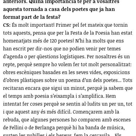
anteriors. Quina importància té per a vosaltres
aquesta tornada a casa dels poetes que ja han
format part de la festa?
CS:
És molt important! Primer pel fet mateix que tornin
tots aquests, pensa que per la Festa de la Poesia han estat
homenatjats més de 120 poetes! N’hi ha molts que ens
han escrit per dir-nos que no podien venir per temes
d’agenda o per qüestions logístiques. Per nosaltres és un
repte, perquè sempre ho volem fer tot molt personalitzat:
obres escèniques basades en les seves vides, exposicions
d’obres plàstiques sobre un poema d’un dels poetes... Tots
recitaran encara que sigui un minut, perquè ja sabem que
el temps amb poesia s’eixampla i s’amplifica. Hem
intentat fer coses perquè se sentin al·ludits un per un, tot
i que aquest any és més difícil. Començarem amb la
rebuda, que algunes persones ho comparen amb escenes
de Fellini o de Berlanga perquè hi ha banda de música,
surten les pubilles i els hereus, fem la cercavila... Els