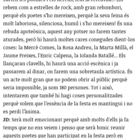
rebem com a estrelles de rock, amb gran rebombori,
perquè els poetes s’ho mereixen, perquè la seva feina és
molt laboriosa, silenciosa, humil i s’ho mereixen! És una
rebuda apoteòsica, aquest any potser no farem tantes
aturades, però hi haurà moltes cares conegudes dient-los
coses: la Mercè Comes, la Rosa Andreu, la Marta Millà, el
Jaume Freixes, l'Enric Calpena, la Iolanda Batallé... Els
llançaran clavells, hi haurà una acció escènica i ja
passarem al dinar, on farem una sobretaula artística. És
un acte molt gran que no podem obrir al públic perquè
seria impossible, ja som 180 persones. Tot i això,
intentarem que també hi hagi coses personalitzades
perquè volem que l’essència de la festa es mantingui i no
es perdi l’ànima.
JD:
Serà molt emocionant perquè amb molts d'ells ja fa
temps que no ens veiem i penso que serà bonic reunir
aquests poetes que han participat en la festa però en