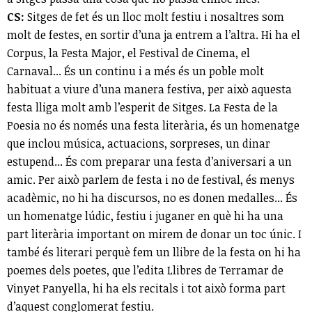
CS:
Sitges de fet és un lloc molt festiu i nosaltres som
molt de festes, en sortir d’una ja entrem a l’altra. Hi ha el
Corpus, la Festa Major, el Festival de Cinema, el
Carnaval... És un continu i a més és un poble molt
habituat a viure d’una manera festiva, per això aquesta
festa lliga molt amb l’esperit de Sitges. La Festa de la
Poesia no és només una festa literària, és un homenatge
que inclou música, actuacions, sorpreses, un dinar
estupend... És com preparar una festa d’aniversari a un
amic. Per això parlem de festa i no de festival, és menys
acadèmic, no hi ha discursos, no es donen medalles... És
un homenatge lúdic, festiu i juganer en què hi ha una
part literària important on mirem de donar un toc únic. I
també és literari perquè fem un llibre de la festa on hi ha
poemes dels poetes, que l’edita Llibres de Terramar de
Vinyet Panyella, hi ha els recitals i tot això forma part
d’aquest conglomerat festiu.