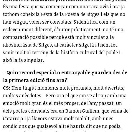
És una festa que va començar com una rara avis i ara ja
tothom coneix la Festa de la Poesia de Sitges i els que no
han vingut, volen ser convidats. S’identifica com un
esdeveniment diferent, d’autor pràcticament, no té una
comparació possible perquè està molt vinculat a la
idiosincràsia de Sitges, al caràcter sitgetà i l’hem fet
venir molt al terreny de la història cultural del poble i
això la fa singular.
- Quin record especial o entranyable guardeu des de
la primera edició fins ara?
CS:
Hem tingut moments molt profunds, molt divertits,
moltes anècdotes... Però ara el que em ve al cap amb una
emoció molt gran és el més proper, de l’any passat. Un
dels poetes convidats era en Ramon Guillem, que venia de
Catarroja i ja llavors estava molt malalt, amb unes
condicions que qualsevol altre hauria dit que no podia