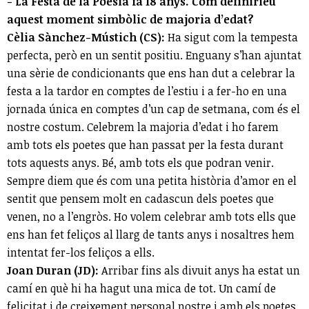
- La Festa de la Poesia fa 18 anys. Com definiríeu
aquest moment simbòlic de majoria d’edat?
Cèlia Sànchez-Mústich (CS):
Ha sigut com la tempesta
perfecta, però en un sentit positiu. Enguany s’han ajuntat
una sèrie de condicionants que ens han dut a celebrar la
festa a la tardor en comptes de l’estiu i a fer-ho en una
jornada única en comptes d’un cap de setmana, com és el
nostre costum. Celebrem la majoria d’edat i ho farem
amb tots els poetes que han passat per la festa durant
tots aquests anys. Bé, amb tots els que podran venir.
Sempre diem que és com una petita història d’amor en el
sentit que pensem molt en cadascun dels poetes que
venen, no a l’engròs. Ho volem celebrar amb tots ells que
ens han fet feliços al llarg de tants anys i nosaltres hem
intentat fer-los feliços a ells.
Joan Duran (JD):
Arribar fins als divuit anys ha estat un
camí en què hi ha hagut una mica de tot. Un camí de
felicitat i de creixement personal nostre i amb els poetes.