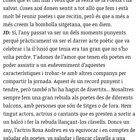
coses que et fan mal i veus que la Festa de la Poesia t’ha
salvat. Coses així donen sentit a tot allò que fem i està
molt bé reunir poetes i que recitin, però és que a més a
més creem la bombolla sitgetana, que en diem.
JD:
Sí, l’any passat va ser un dels moments punyents
perquè pràcticament va ser el darrer acte poètic que va
celebrar i la il·lusió que tenia era tan gran que no s’ho
volia perdre. T'adones de l’amor que tenen els poetes en
poder assistir a un esdeveniment d’aquestes
característiques i trobar-te amb altres companys per
compartir la jornada. Aquest és un record punyent i
tendre, però també n’hi ha hagut de divertits... Nosaltres
sempre fem una gran rebuda als poetes des de diferents
balcons, amb persones que són de Sitges o de fora. Hem
tingut actors, actrius o cantants que es presten a sortir a
un balcó i fer la rebuda llançant-los clavells. Doncs un
any, l’actriu Rosa Andreu es va equivocar i en comptes de
saludar els poetes, va saludar i llençar clavells a una