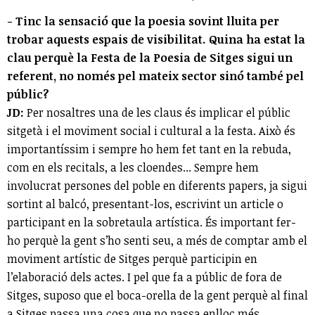
- Tinc la sensació que la poesia sovint lluita per
trobar aquests espais de visibilitat. Quina ha estat la
clau perquè la Festa de la Poesia de Sitges sigui un
referent, no només pel mateix sector sinó també pel
públic?
JD:
Per nosaltres una de les claus és implicar el públic
sitgetà i el moviment social i cultural a la festa. Això és
importantíssim i sempre ho hem fet tant en la rebuda,
com en els recitals, a les cloendes... Sempre hem
involucrat persones del poble en diferents papers, ja sigui
sortint al balcó, presentant-los, escrivint un article o
participant en la sobretaula artística. És important fer-
ho perquè la gent s’ho senti seu, a més de comptar amb el
moviment artístic de Sitges perquè participin en
l’elaboració dels actes. I pel que fa a públic de fora de
Sitges, suposo que el boca-orella de la gent perquè al final
a Sitges passa una cosa que no passa enlloc més.