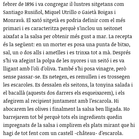
febrer de 1896 i va congregar il·lustres sitgetans com
Santiago Rusiñol, Miquel Utrillo o Gaietà Boigas i
Monravà. El xató sitgetà es podria definir com el més
primari i es caracteritza perquè s’inclou un seitonet
aixafat a la salsa per obtenir més gust a mar. La recepta
és la següent: en un morter es posa una punta de bitxo,
sal, un o dos alls i ametlles i es trinxa tot a mà. Després
s’hi va afegint la polpa de les nyores i un seitó i es va
lligant amb l’oli d’oliva. També s’hi posa vinagre, però
sense passar-se. Es netegen, es remullen i es trossegen
les escaroles. Es dessalen els seitons, la tonyina salada i
el bacallà (aquests dos darrers els esqueixarem), i els
afegirem al recipient juntament amb l’escarola. Hi
abocarem les olives i finalment la salsa ben lligada. Ho
barrejarem tot bé perquè tots els ingredients quedin
impregnats de la salsa i omplirem els plats mirant que hi
hagi de tot fent com un castell -château- d’escarola.