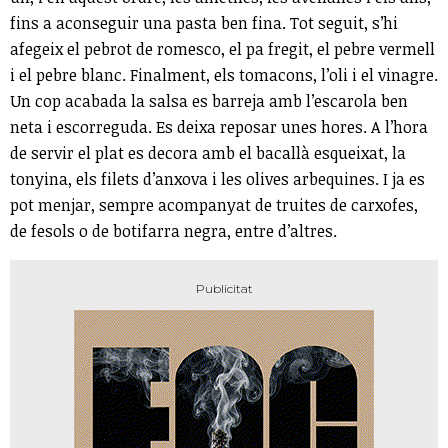
fins a aconseguir una pasta ben fina. Tot seguit, s’hi
afegeix el pebrot de romesco, el pa fregit, el pebre vermell
i el pebre blanc. Finalment, els tomacons, l’oli i el vinagre.
Un cop acabada la salsa es barreja amb l’escarola ben
neta i escorreguda. Es deixa reposar unes hores. A l’hora
de servir el plat es decora amb el bacallà esqueixat, la
tonyina, els filets d’anxova i les olives arbequines. I ja es
pot menjar, sempre acompanyat de truites de carxofes,
de fesols o de botifarra negra, entre d’altres.