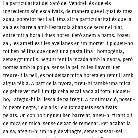
La particularitat del xató del Vendrell és que els
ingredients són escalivats, de manera que el gust és més
suau, sobretot per l’all. Una altra particularitat és que la
sala es barreja amb l’escarola abans de servir el plat,
entre mitja hora i dues hores. Però anem a pams. Poseu
sal, les ametlles i les avellanes en un morter, i piqueu-ho
tot ben bé fins que quedi una pasta fina i homogènia,
sense grumolls. Seguiu fent la picada amb la nyora, però
només amb la polpa, sense la pell ni les llavors. Per
treure-li la pell, es pot deixar mitja horeta en remull amb
aigua tèbia. A part de la nyora, tireu-hi també una mica
de pebre vermell i mitja ceba escalivada al forn. Piqueu-
ho, i afegiu-hi la llesca de pa fregit. A continuació, poseu-
hi pebre negre, i els alls i els tomàquets escalivats i
pelats. Un cop ho tingueu ben barrejat, aneu-hi tirant oli
de mica en mica, sense deixar de remenar. Per acabar la
salsa, afegiu-hi un raig de vinagre, sense passar-se!