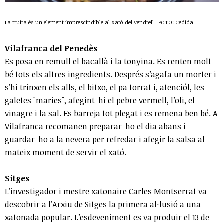
La truita és un element imprescindible al Xató del Vendrell | FOTO: Cedida
Vilafranca del Penedès
Es posa en remull el bacallà i la tonyina. Es renten molt
bé tots els altres ingredients. Després s’agafa un morter i
s’hi trinxen els alls, el bitxo, el pa torrat i, atenció!, les
galetes "maries", afegint-hi el pebre vermell, l’oli, el
vinagre i la sal. Es barreja tot plegat i es remena ben bé. A
Vilafranca recomanen preparar-ho el dia abans i
guardar-ho a la nevera per refredar i afegir la salsa al
mateix moment de servir el xató.
Sitges
L’investigador i mestre xatonaire Carles Montserrat va
descobrir a l’Arxiu de Sitges la primera al·lusió a una
xatonada popular. L’esdeveniment es va produir el 13 de