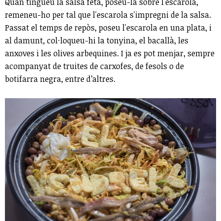
Quan tingueu la salsa feta, poseu-la sobre l'escarola,
remeneu-ho per tal que l'escarola s'impregni de la salsa.
Passat el temps de repòs, poseu l'escarola en una plata, i
al damunt, col·loqueu-hi la tonyina, el bacallà, les
anxoves i les olives arbequines. I ja es pot menjar, sempre
acompanyat de truites de carxofes, de fesols o de
botifarra negra, entre d’altres.