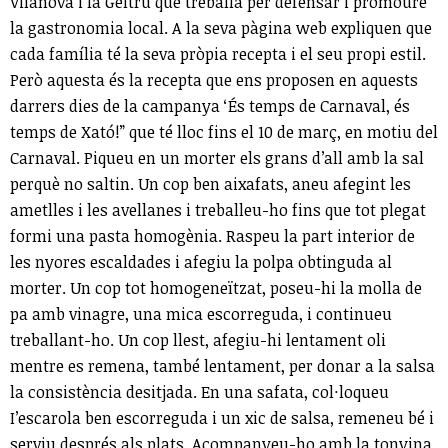
Vilanova i la Geltrú que treballa per defensar i promoure
la gastronomia local. A la seva pàgina web expliquen que
cada família té la seva pròpia recepta i el seu propi estil.
Però aquesta és la recepta que ens proposen en aquests
darrers dies de la campanya ‘És temps de Carnaval, és
temps de Xató!” que té lloc fins el 10 de març, en motiu del
Carnaval. Piqueu en un morter els grans d’all amb la sal
perquè no saltin. Un cop ben aixafats, aneu afegint les
ametlles i les avellanes i treballeu-ho fins que tot plegat
formi una pasta homogènia. Raspeu la part interior de
les nyores escaldades i afegiu la polpa obtinguda al
morter. Un cop tot homogeneïtzat, poseu-hi la molla de
pa amb vinagre, una mica escorreguda, i continueu
treballant-ho. Un cop llest, afegiu-hi lentament oli
mentre es remena, també lentament, per donar a la salsa
la consistència desitjada. En una safata, col·loqueu
I’escarola ben escorreguda i un xic de salsa, remeneu bé i
serviu després als plats. Acompanyeu-ho amb la tonyina,