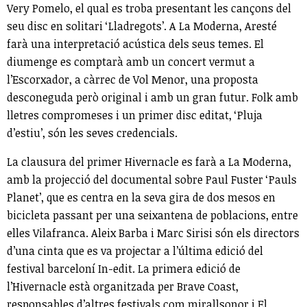
Very Pomelo, el qual es troba presentant les cançons del
seu disc en solitari ‘Lladregots’. A La Moderna, Aresté
farà una interpretació acústica dels seus temes. El
diumenge es comptarà amb un concert vermut a
l’Escorxador, a càrrec de Vol Menor, una proposta
desconeguda però original i amb un gran futur. Folk amb
lletres compromeses i un primer disc editat, ‘Pluja
d’estiu’, són les seves credencials.
La clausura del primer Hivernacle es farà a La Moderna,
amb la projecció del documental sobre Paul Fuster ‘Pauls
Planet’, que es centra en la seva gira de dos mesos en
bicicleta passant per una seixantena de poblacions, entre
elles Vilafranca. Aleix Barba i Marc Sirisi són els directors
d’una cinta que es va projectar a l’última edició del
festival barceloní In-edit. La primera edició de
l’Hivernacle està organitzada per Brave Coast,
responsables d’altres festivals com mirallsonor i El