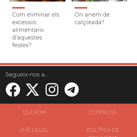
Com eliminar els
On anem de
excessos
calçotada?
alimentaris
d’aquestes
festes?
Segueix-nos a...
QUI SOM
CONTACTA
AVÍS LEGAL
POLÍTICA DE