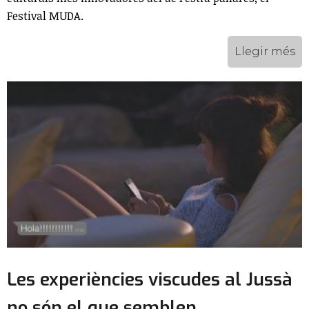
Festival MUDA.
Llegir més
Les experiències viscudes al Jussà
no són el que semblen