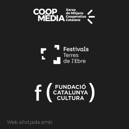
Web allotjada amb: