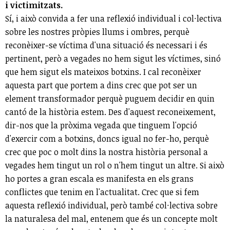
i victimitzats.
Sí, i això convida a fer una reflexió individual i col·lectiva
sobre les nostres pròpies llums i ombres, perquè
reconèixer-se víctima d'una situació és necessari i és
pertinent, però a vegades no hem sigut les víctimes, sinó
que hem sigut els mateixos botxins. I cal reconèixer
aquesta part que portem a dins crec que pot ser un
element transformador perquè puguem decidir en quin
cantó de la història estem. Des d'aquest reconeixement,
dir-nos que la pròxima vegada que tinguem l'opció
d'exercir com a botxins, doncs igual no fer-ho, perquè
crec que poc o molt dins la nostra història personal a
vegades hem tingut un rol o n'hem tingut un altre. Si això
ho portes a gran escala es manifesta en els grans
conflictes que tenim en l'actualitat. Crec que si fem
aquesta reflexió individual, però també col·lectiva sobre
la naturalesa del mal, entenem que és un concepte molt