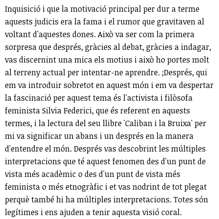
Inquisició i que la motivació principal per dur a terme
aquests judicis era la fama i el rumor que gravitaven al
voltant d'aquestes dones. Això va ser com la primera
sorpresa que després, gràcies al debat, gràcies a indagar,
vas discernint una mica els motius i això ho portes molt
al terreny actual per intentar-ne aprendre. ;Després, qui
em va introduir sobretot en aquest món i em va despertar
la fascinació per aquest tema és l'activista i filòsofa
feminista Silvia Federici, que és referent en aquests
termes, i la lectura del seu llibre 'Caliban i la Bruixa' per
mi va significar un abans i un després en la manera
d'entendre el món. Després vas descobrint les múltiples
interpretacions que té aquest fenomen des d'un punt de
vista més acadèmic o des d'un punt de vista més
feminista o més etnogràfic i et vas nodrint de tot plegat
perquè també hi ha múltiples interpretacions. Totes són
legítimes i ens ajuden a tenir aquesta visió coral.