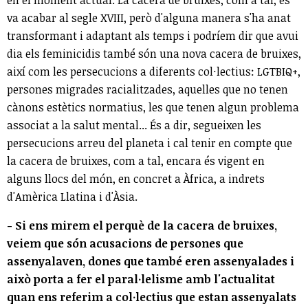
en el moment actual. La cacera de bruixes, com a tal, es
va acabar al segle XVIII, però d'alguna manera s'ha anat
transformant i adaptant als temps i podríem dir que avui
dia els feminicidis també són una nova cacera de bruixes,
així com les persecucions a diferents col·lectius: LGTBIQ+,
persones migrades racialitzades, aquelles que no tenen
cànons estètics normatius, les que tenen algun problema
associat a la salut mental... És a dir, segueixen les
persecucions arreu del planeta i cal tenir en compte que
la cacera de bruixes, com a tal, encara és vigent en
alguns llocs del món, en concret a Àfrica, a indrets
d'Amèrica Llatina i d'Àsia.
- Si ens mirem el perquè de la cacera de bruixes,
veiem que són acusacions de persones que
assenyalaven, dones que també eren assenyalades i
això porta a fer el paral·lelisme amb l'actualitat
quan ens referim a col·lectius que estan assenyalats