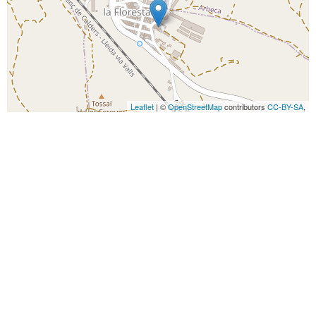
Leaflet
| ©
OpenStreetMap
contributors
CC-BY-SA
,