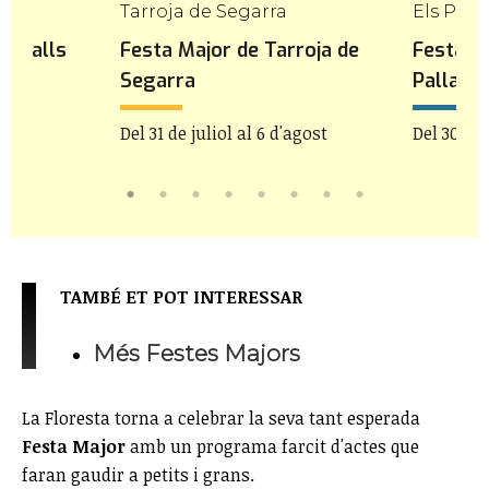
Tarroja de Segarra
Els Pall
ravalls
Festa Major de Tarroja de
Festa M
Segarra
Pallare
Del 31 de juliol al 6 d'agost
Del 30 de 
TAMBÉ ET POT INTERESSAR
Més Festes Majors
La Floresta torna a celebrar la seva tant esperada
Festa Major
amb un programa farcit d'actes que
faran gaudir a petits i grans.