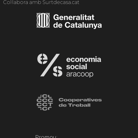
Col·labora amb Surtdecasa.cat
Promou: