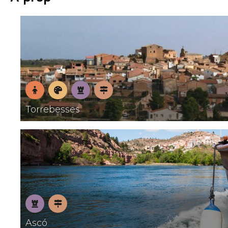
En
Museus
Patrimoni
Pobles
Torrebesses
família
amb
encant
Patrimoni
Pobles
Ascó