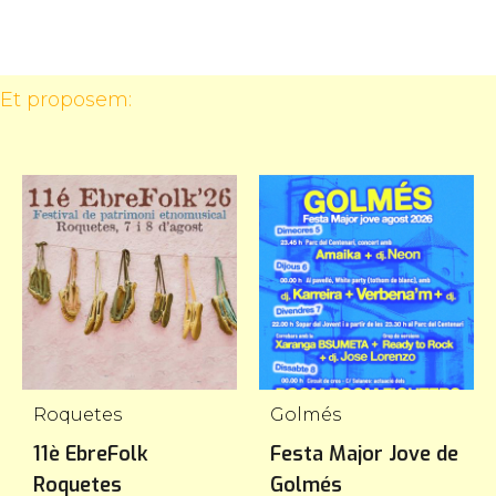
 Et proposem:
Roquetes
Golmés
11è EbreFolk
Festa Major Jove de
Roquetes
Golmés