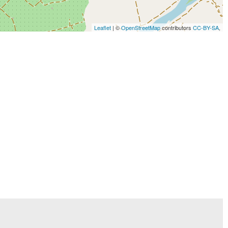
Leaflet
| ©
OpenStreetMap
contributors
CC-BY-SA
,