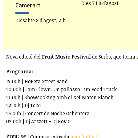
Dies 7 i 8 d'agost
Camerart
Dissabte 8 d'agost, 21h
Nova edició del
Fruit Music Festival
de Seròs, que torna a
Programa:
19:00h | HoPeta Street Band
20:00h | Jam Clown. Un pallasso i un Food Truck
21:00h | Showcooking amb el Xef Mateu Blanch
22:30h | Dj Teixi
24:00h | Concert de Noche Ochentera
02:00h | Dj Arzzett + Dj Roy G
Preu:
5€ | Comprar entrada
aquí (enllaç)