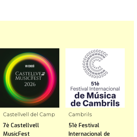
Castellvell del Camp
Cambrils
M
7è Castellvell
51è Festival
C
MusicFest
Internacional de