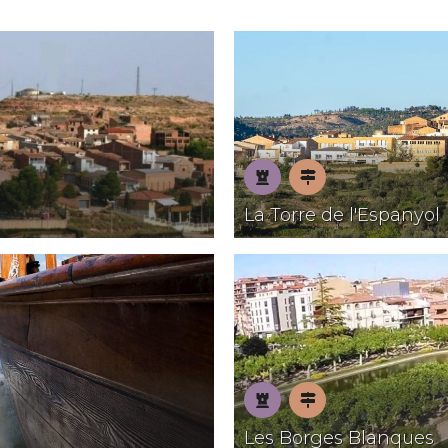
Patrimoni
Pobles
La Torre de l'Espanyol
amb
encant
Patrimoni
Pobles
Les Borges Blanques