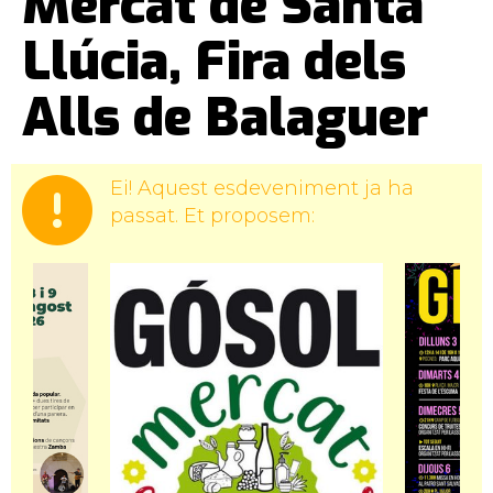
Mercat de Santa
Llúcia, Fira dels
Alls de Balaguer
Ei! Aquest esdeveniment ja ha
passat. Et proposem: