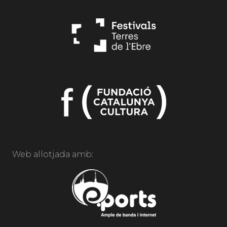
Web allotjada amb: