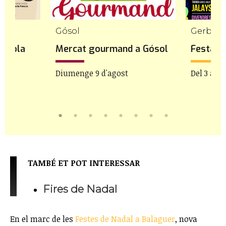
Gósol
Gerb
ençola
Mercat gourmand a Gósol
Festa M
Diumenge 9 d'agost
Del 3 al 9
TAMBÉ ET POT INTERESSAR
Fires de Nadal
En el marc de les
Festes de Nadal a Balaguer
, nova