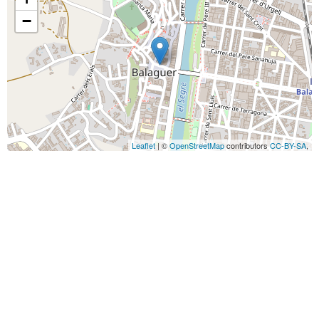
−
Leaflet
| ©
OpenStreetMap
contributors
CC-BY-SA
,