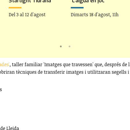
Starlight Tiurana
'L'aigua en joc'
Del 3 al 12 d'agost
Dimarts 18 d'agost, 11h
ades'
, taller familiar 'Imatges que travessen' que, després de l
cobriran tècniques de transferir imatges i utilitzaran segells
s
de Lleida