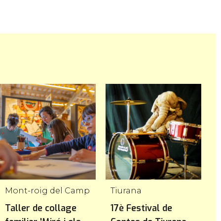
Mont-roig del Camp
Tiurana
P
Taller de collage
17è Festival de
L