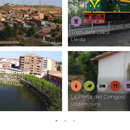
Patrimoni
Tren dels Llacs
Lleida
En
Natura
On
On
P
La Porta del Congost
família
dormir
menja
Ulldemolins