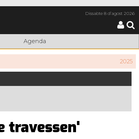
Dissabte
8 d’agost 2026
Agenda
2025
e travessen'