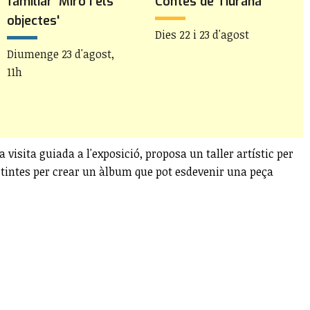
familiar 'Miró i els
Contes de Tiurana
P
objectes'
Dies 22 i 23 d'agost
D
d
Diumenge 23 d'agost,
11h
a visita guiada a l'exposició, proposa un taller artístic per
 i tintes per crear un àlbum que pot esdevenir una peça