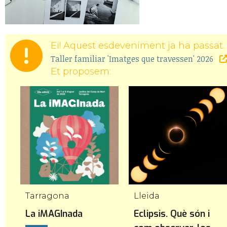
Ei! Aquest esdeveniment ja ha passat. 
Taller familiar 'Imatges que travessen' 2026
Et proposem:
Tarragona
Lleida
La iMAGInada
Eclipsis. Què són i