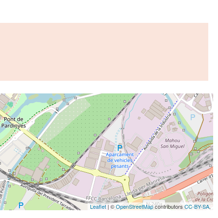
Leaflet
| ©
OpenStreetMap
contributors
CC-BY-SA
,