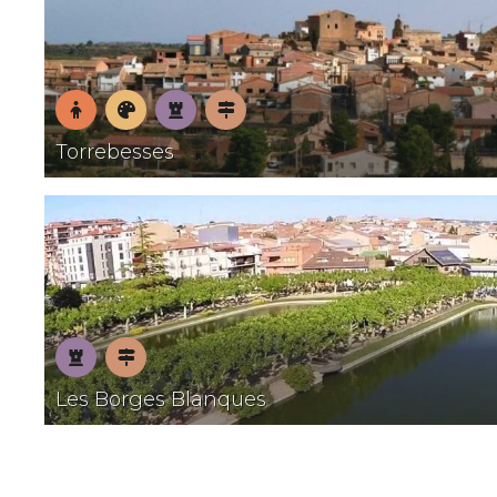
En
Museus
Patrimoni
Pobles
Torrebesses
família
amb
encant
Patrimoni
Pobles
Les Borges Blanques
amb
encant