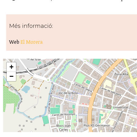
Més informació:
Web
El Morera
+
−