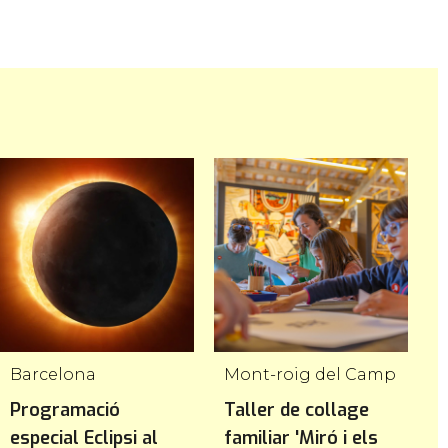
Barcelona
Mont-roig del Camp
T
Programació
Taller de collage
1
especial Eclipsi al
familiar 'Miró i els
C