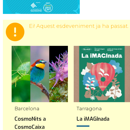
Ei! Aquest esdeveniment ja ha passat.
Barcelona
Tarragona
CosmoNits a
La iMAGInada
CosmoCaixa