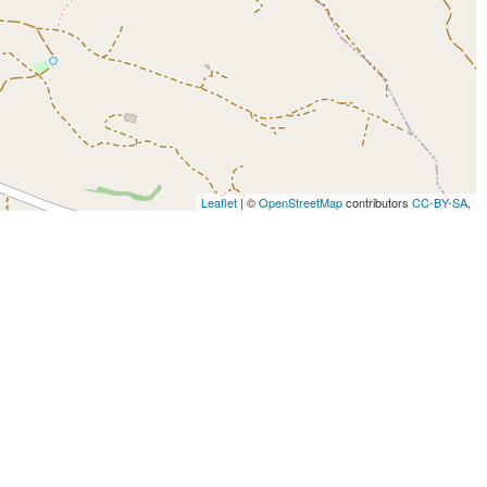
Leaflet
| ©
OpenStreetMap
contributors
CC-BY-SA
,