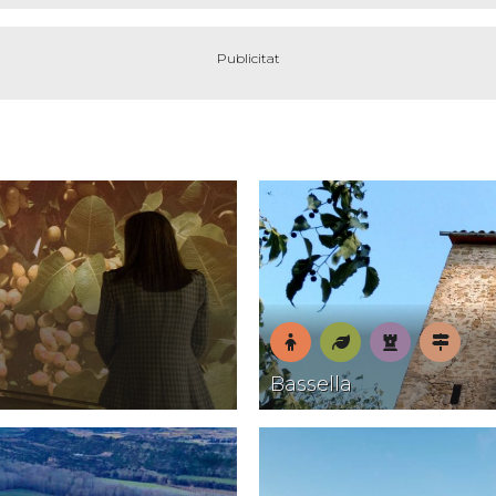
En
Natura
Patrimoni
Pobles
Bassella
família
amb
encant