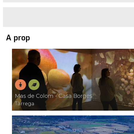
A prop
En
Natura
Mas de Colom - Casa Borges
família
Tàrrega