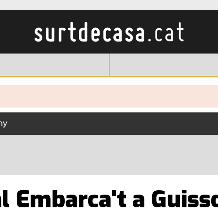
ny
al Embarca't a Guiss