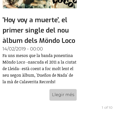
'Hoy voy a muerte', el
primer single del nou
àlbum dels Möndo Loco
14/02/2019 - 00:00
Fa uns mesos que la banda ponentina
Möndo Loco -nascuda el 2011 a la ciutat
de Lleida- està coent a foc molt lent el
seu segon àlbum, 'Dueños de Nada' de
la mà de Calaverita Records!
Llegir més
1 of 10