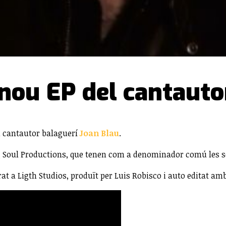
l nou EP del cantaut
el cantautor balaguerí
Joan Blau
.
ung Soul Productions, que tenen com a denominador comú les s
at a Ligth Studios, produït per Luis Robisco i auto editat amb