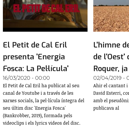
El Petit de Cal Eril
L'himne de
presenta 'Energia
de l'Oest'
Fosca: La Pel·lícula'
Roquer, ja
16/03/2020 - 00:00
02/04/2019 - 
El Petit de Cal Eril ha publicat al seu
Ahir el cantant i
canal de Youtube i a través de les
David Esterri, c
xarxes socials, la pel·lícula íntegra del
amb el pseudòni
seu últim disc 'Energia Fosca'
publicava al
(Bankrobber, 2019), formada pels
videoclips i els lyrics videos del disc.