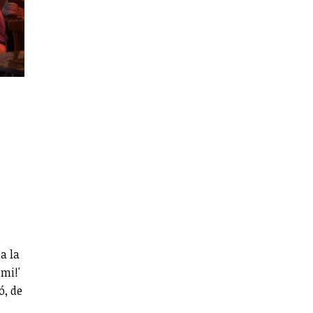
a la
mi!'
ó, de