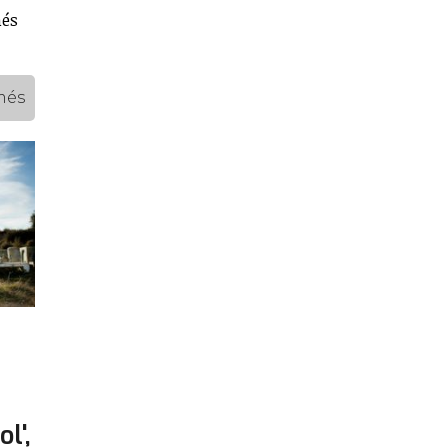
més
més
l',