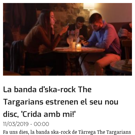
La banda d'ska-rock The
Targarians estrenen el seu nou
disc, 'Crida amb mi!'
11/03/2019 - 00:00
Fa uns dies, la banda ska-rock de Tàrrega The Targarians