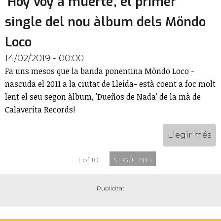
'Hoy voy a muerte', el primer
single del nou àlbum dels Möndo
Loco
14/02/2019 - 00:00
Fa uns mesos que la banda ponentina Möndo Loco -
nascuda el 2011 a la ciutat de Lleida- està coent a foc molt
lent el seu segon àlbum, 'Dueños de Nada' de la mà de
Calaverita Records!
Llegir més
1 of 10
SEGÜENT ›