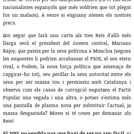
nacionalistes espanyols que més voldrien que tot plegat
fos un malson). A veure si enguany atenen els nostres
precs.
Qui segur que farà una carta als tres Reis d'allò més
llarga serà el president del Govern central, Mariano
Rajoy, que pateix per la seva poltrona a Moncloa (segons
les enquestes li podrien arrabassar el PSOE, el seu etern
rival, o Podem, la nova força política que amenaça de
capgirar-ho tot), veu perillar la seva autoritat entre els
seus per ser massa tou i permissiu amb Catalunya i
observa com els casos de corrupció esquitxen el Partit
Popular una vegada i una altra, o potser s'estima més
una pantalla de plasma nova per substituir l'actual, ja
massa desgastada? Mireu si té coses per demanar als
Reis!
El 2015 no sembla pas que hagi de ser un any fàcil
, ni