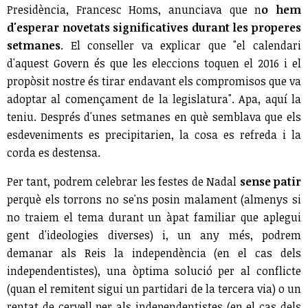
Presidència, Francesc Homs, anunciava que n
o hem
d'esperar novetats significatives durant les properes
setmanes
. El conseller va explicar que "el calendari
d'aquest Govern és que les eleccions toquen el 2016 i el
propòsit nostre és tirar endavant els compromisos que va
adoptar al començament de la legislatura". Apa, aquí la
teniu. Després d'unes setmanes en què semblava que els
esdeveniments es precipitarien, la cosa es refreda i la
corda es destensa.
Per tant, podrem celebrar les festes de Nadal
sense patir
perquè els torrons no se'ns posin malament (almenys si
no traiem el tema durant un àpat familiar que aplegui
gent d'ideologies diverses) i, un any més, podrem
demanar als Reis la independència (en el cas dels
independentistes), una òptima solució per al conflicte
(quan el remitent sigui un partidari de la tercera via) o un
rentat de cervell per als independentistes (en el cas dels