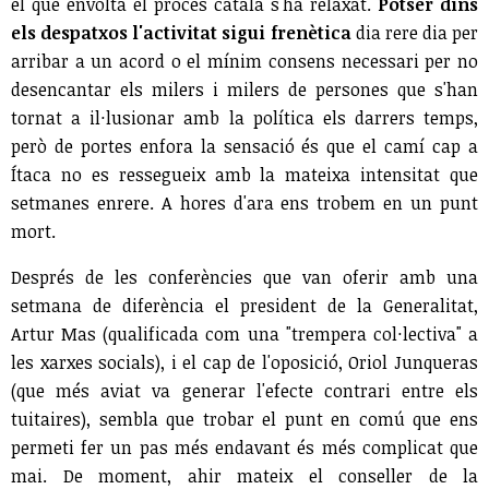
el que envolta el procés català s'ha relaxat.
Potser dins
els despatxos l'activitat sigui frenètica
dia rere dia per
arribar a un acord o el mínim consens necessari per no
desencantar els milers i milers de persones que s'han
tornat a il·lusionar amb la política els darrers temps,
però de portes enfora la sensació és que el camí cap a
Ítaca no es ressegueix amb la mateixa intensitat que
setmanes enrere. A hores d'ara ens trobem en un punt
mort.
Després de les conferències que van oferir amb una
setmana de diferència el president de la Generalitat,
Artur Mas (qualificada com una "trempera col·lectiva" a
les xarxes socials), i el cap de l'oposició, Oriol Junqueras
(que més aviat va generar l'efecte contrari entre els
tuitaires), sembla que trobar el punt en comú que ens
permeti fer un pas més endavant és més complicat que
mai. De moment, ahir mateix el conseller de la