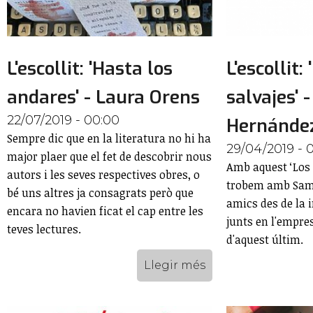
L'escollit: 'Hasta los
L'escollit:
andares' - Laura Orens
salvajes' 
22/07/2019 - 00:00
Hernánde
Sempre dic que en la literatura no hi ha
29/04/2019 - 
major plaer que el fet de descobrir nous
Amb aquest ‘Los 
autors i les seves respectives obres, o
trobem amb Sama
bé uns altres ja consagrats però que
amics des de la i
encara no havien ficat el cap entre les
junts en l'empre
teves lectures.
d'aquest últim.
Llegir més