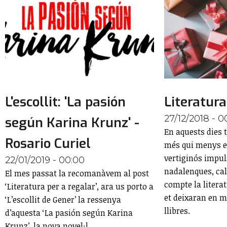
L'escollit: 'La pasión
Literatura
27/12/2018 - 0
según Karina Krunz' -
En aquests dies 
Rosario Curiel
més qui menys e
vertiginós impul
22/01/2019 - 00:00
nadalenques, cal
El mes passat la recomanàvem al post
compte la litera
‘Literatura per a regalar’, ara us porto a
et deixaran en mi
‘L’escollit de Gener’ la ressenya
llibres.
d’aquesta ‘La pasión según Karina
Krunz’, la nova novel·l