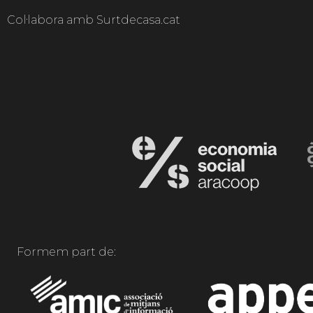
Col·labora amb Surtdecasa.cat
Formem part de: