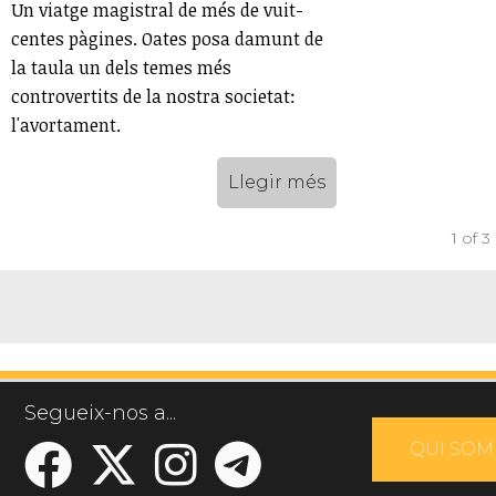
Un viatge magistral de més de vuit-
centes pàgines. Oates posa damunt de
la taula un dels temes més
controvertits de la nostra societat:
l'avortament.
Llegir més
1 of 3
Segueix-nos a...
QUI SOM