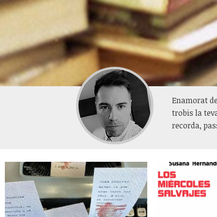
Enamorat del
trobis la te
recorda, pass