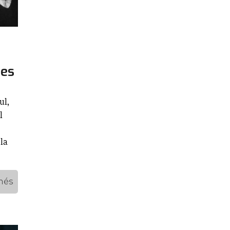
nes
ul,
l
 la
més