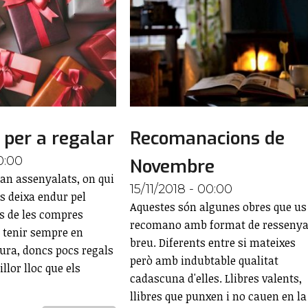
 per a regalar
Recomanacions de
0:00
Novembre
tan assenyalats, on qui
15/11/2018 - 00:00
s deixa endur pel
Aquestes són algunes obres que us
s de les compres
recomano amb format de resseny
 tenir sempre en
breu. Diferents entre si mateixes
tura, doncs pocs regals
però amb indubtable qualitat
llor lloc que els
cadascuna d'elles. Llibres valents,
llibres que punxen i no cauen en la