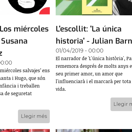
 'Los miércoles
L'escollit: 'La única
- Susana
historia' - Julian Bar
01/04/2019 - 00:00
z
El narrador de 'L'única història', Pa
00:00
rememora després de molts anys e
miércoles salvajes’ ens
seu primer amor, un amor que
nta i Hugo, que són
l'influenciarà i el marcarà per tota
nfància i treballen
vida.
sa de seguretat
Llegir 
Llegir més