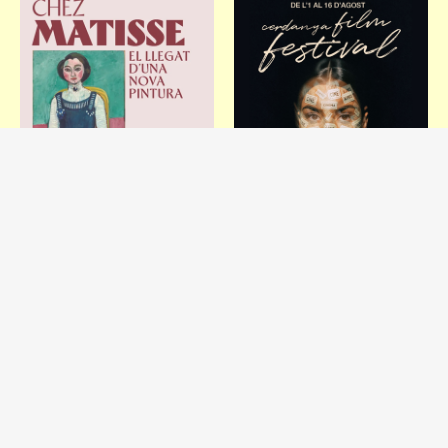
Barcelona
Puigcerdà
Exposició 'Chez
Cerdanya Film
Matisse. El llegat
Festival
d'una nova pintura'
Del 29 de juliol al 16
d'agost
Del 27 de març al 16
d'agost