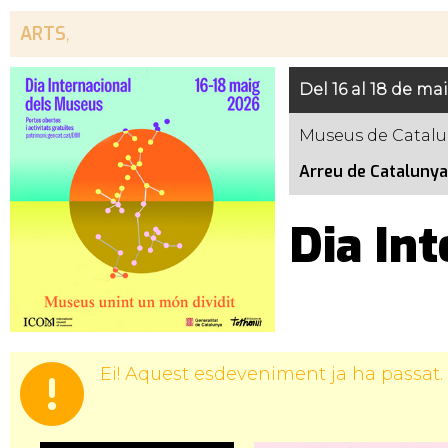
ARTS
,
Del 16 al 18 de ma
Museus de Catal
Arreu de Catalunya
Dia In
Ei! Aquest esdeveniment ja ha passat.