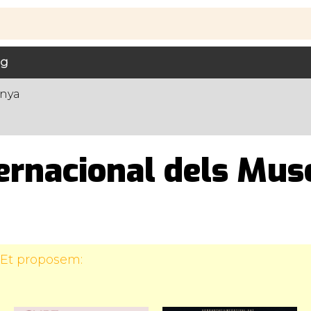
ig
unya
ternacional dels Mus
 Et proposem: