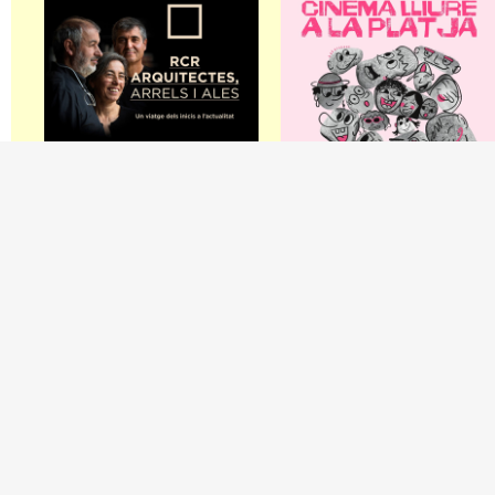
Olot
Barcelona, Sitges, Tarragona, Palamós, Tossa de Mar
Exposició 'RCR
15è Cinema Lliure a
Arquitectes: arrels i
la Platja
ales'
Del 25 de juny al 10
d'agost
Del 14 de març al 9
d'agost