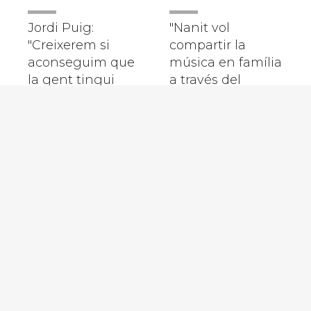
Jordi Puig:
"Nanit vol
"Creixerem si
compartir la
aconseguim que
música en família
la gent tingui
a través del
ganes de llegir"
conte"
Mar Carrera: "El
temps que
estigui aquí, a la
vida, tinc ganes
de fer coses que
m'interessin cent