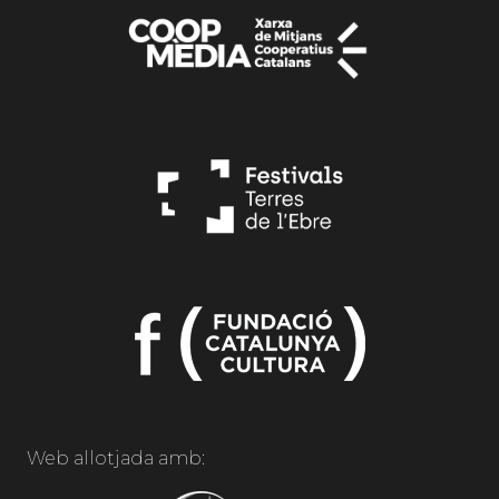
Web allotjada amb: