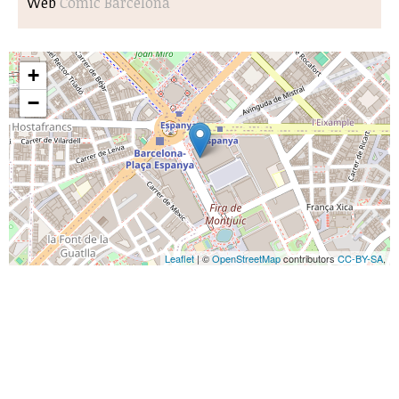
Web
Còmic Barcelona
+
−
Leaflet
| ©
OpenStreetMap
contributors
CC-BY-SA
,