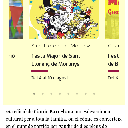
rca
Sant Llorenç de Morunys
Guardio
ntbrió
Festa Major de Sant
Festa M
Llorenç de Morunys
de Berg
Del 4 al 10 d'agost
Del 6 al 1
44a edició de
Còmic Barcelona
, un esdeveniment
cultural per a tota la família, on el còmic es converteix
en el punt de partida per gaudir de dies plens de