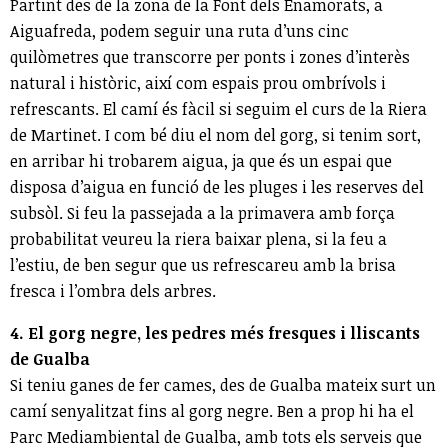
Partint des de la zona de la Font dels Enamorats, a
Aiguafreda, podem seguir una ruta d’uns cinc
quilòmetres que transcorre per ponts i zones d’interès
natural i històric, així com espais prou ombrívols i
refrescants. El camí és fàcil si seguim el curs de la Riera
de Martinet. I com bé diu el nom del gorg, si tenim sort,
en arribar hi trobarem aigua, ja que és un espai que
disposa d’aigua en funció de les pluges i les reserves del
subsòl. Si feu la passejada a la primavera amb força
probabilitat veureu la riera baixar plena, si la feu a
l’estiu, de ben segur que us refrescareu amb la brisa
fresca i l’ombra dels arbres.
4. El gorg negre, les pedres més fresques i lliscants
de Gualba
Si teniu ganes de fer cames, des de Gualba mateix surt un
camí senyalitzat fins al gorg negre. Ben a prop hi ha el
Parc Mediambiental de Gualba, amb tots els serveis que