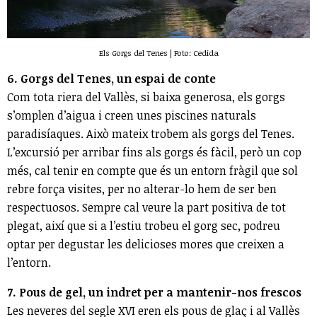
Els Gorgs del Tenes | Foto: Cedida
6. Gorgs del Tenes, un espai de conte
Com tota riera del Vallès, si baixa generosa, els gorgs
s’omplen d’aigua i creen unes piscines naturals
paradisíaques. Això mateix trobem als gorgs del Tenes.
L’excursió per arribar fins als gorgs és fàcil, però un cop
més, cal tenir en compte que és un entorn fràgil que sol
rebre força visites, per no alterar-lo hem de ser ben
respectuosos. Sempre cal veure la part positiva de tot
plegat, així que si a l’estiu trobeu el gorg sec, podreu
optar per degustar les delicioses mores que creixen a
l’entorn.
7. Pous de gel, un indret per a mantenir-nos frescos
Les neveres del segle XVI eren els pous de glaç i al Vallès