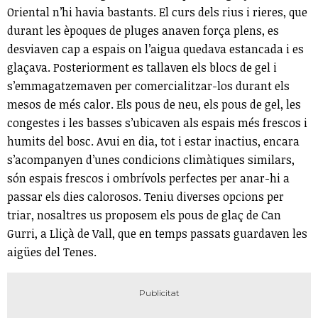
Oriental n’hi havia bastants. El curs dels rius i rieres, que
durant les èpoques de pluges anaven força plens, es
desviaven cap a espais on l’aigua quedava estancada i es
glaçava. Posteriorment es tallaven els blocs de gel i
s’emmagatzemaven per comercialitzar-los durant els
mesos de més calor. Els pous de neu, els pous de gel, les
congestes i les basses s’ubicaven als espais més frescos i
humits del bosc. Avui en dia, tot i estar inactius, encara
s’acompanyen d’unes condicions climàtiques similars,
són espais frescos i ombrívols perfectes per anar-hi a
passar els dies calorosos. Teniu diverses opcions per
triar, nosaltres us proposem els pous de glaç de Can
Gurri, a Lliçà de Vall, que en temps passats guardaven les
aigües del Tenes.