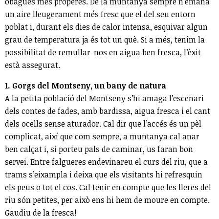
obagues més properes. De la muntanya sempre n’emana
un aire lleugerament més fresc que el del seu entorn
poblat i, durant els dies de calor intensa, esquivar algun
grau de temperatura ja és tot un què. Si a més, tenim la
possibilitat de remullar-nos en aigua ben fresca, l’èxit
està assegurat.
1. Gorgs del Montseny, un bany de natura
A la petita població del Montseny s’hi amaga l’escenari
dels contes de fades, amb bardissa, aigua fresca i el cant
dels ocells sense aturador. Cal dir que l’accés és un pèl
complicat, així que com sempre, a muntanya cal anar
ben calçat i, si porteu pals de caminar, us faran bon
servei. Entre falgueres endevinareu el curs del riu, que a
trams s’eixampla i deixa que els visitants hi refresquin
els peus o tot el cos. Cal tenir en compte que les lleres del
riu són petites, per això ens hi hem de moure en compte.
Gaudiu de la fresca!